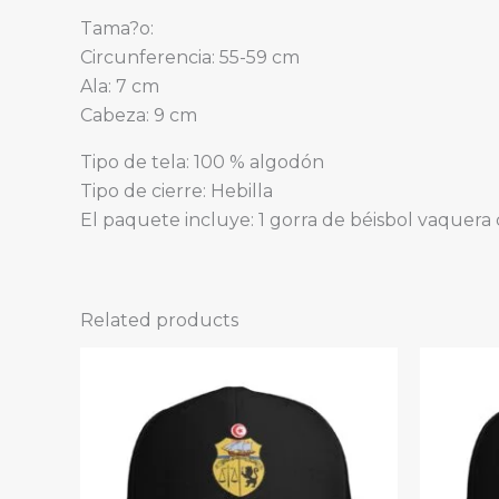
Tama?o:
Circunferencia: 55-59 cm
Ala: 7 cm
Cabeza: 9 cm
Tipo de tela: 100 % algodón
Tipo de cierre: Hebilla
El paquete incluye: 1 gorra de béisbol vaquera
Related products