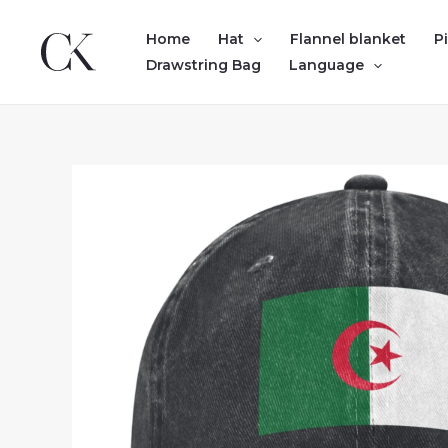
Skip
to
Home
Hat
Flannel blanket
P
content
Drawstring Bag
Language