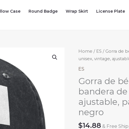
illow Case
Round Badge
Wrap Skirt
License Plate
Home
/
ES
/ Gorra de b
unisex, vintage, ajustab
ES
Gorra de béi
bandera de A
ajustable, p
negro
$
14.88
& Free Shi