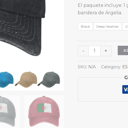
El paquete incluye: 1 
bandera de Argelia.
Black
Deep Heather
G
Gorra
A
-
+
de
béisbol
SKU:
N/A
Category:
ES
de
G
mezclilla
con
la
bandera
de
Argelia,
unisex,