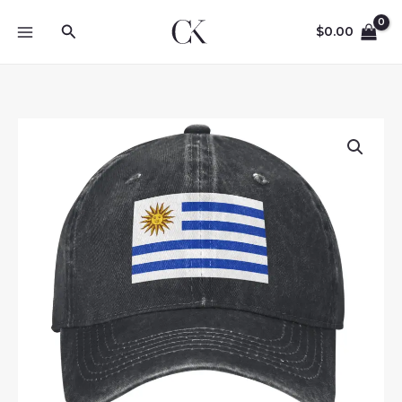
Skip
Search
to
$
0.00
content