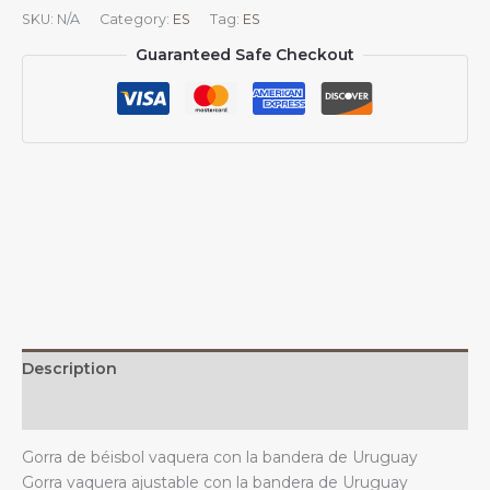
béisbol
SKU:
N/A
Category:
ES
Tag:
ES
de
Guaranteed Safe Checkout
mezclilla
con
la
bandera
de
Uruguay,
unisex,
vintage,
ajustable,
para
exteriores,
color
negro
Description
quantity
Additional information
Gorra de béisbol vaquera con la bandera de Uruguay
Gorra vaquera ajustable con la bandera de Uruguay