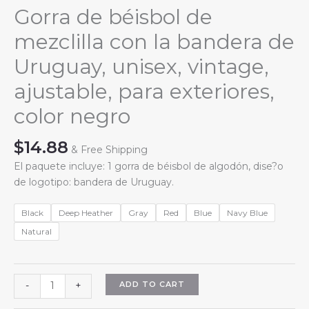
Gorra de béisbol de
mezclilla con la bandera de
Uruguay, unisex, vintage,
ajustable, para exteriores,
color negro
$
14.88
& Free Shipping
El paquete incluye: 1 gorra de béisbol de algodón, dise?o
de logotipo: bandera de Uruguay.
Black
Deep Heather
Gray
Red
Blue
Navy Blue
Natural
Gorra
ADD TO CART
-
+
de