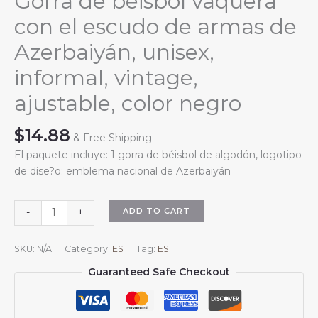
Gorra de béisbol vaquera
con el escudo de armas de
Azerbaiyán, unisex,
informal, vintage,
ajustable, color negro
$
14.88
& Free Shipping
El paquete incluye: 1 gorra de béisbol de algodón, logotipo
de dise?o: emblema nacional de Azerbaiyán
Gorra
ADD TO CART
-
+
de
béisbol
SKU:
N/A
Category:
ES
Tag:
ES
vaquera
Guaranteed Safe Checkout
con
el
escudo