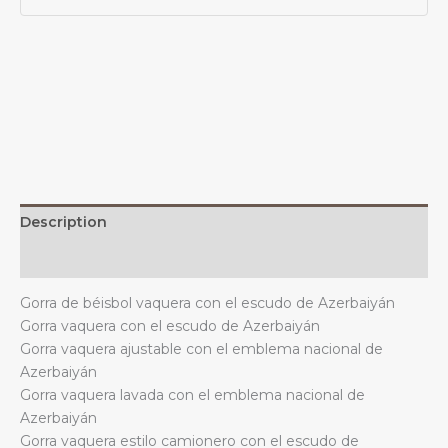
de
armas
de
Azerbaiyán,
unisex,
informal,
vintage,
ajustable,
color
negro
Description
quantity
Additional information
Gorra de béisbol vaquera con el escudo de Azerbaiyán
Gorra vaquera con el escudo de Azerbaiyán
Gorra vaquera ajustable con el emblema nacional de
Azerbaiyán
Gorra vaquera lavada con el emblema nacional de
Azerbaiyán
Gorra vaquera estilo camionero con el escudo de