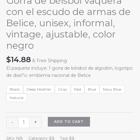
Gorra de béisbol vaquera
con el escudo de armas de
Belice, unisex, informal,
vintage, ajustable, color
negro
$
14.88
& Free Shipping
El paquete incluye: 1 gorra de béisbol de algodón, logotipo
de dise?o: emblema nacional de Belice
Black
Deep Heather
Gray
Red
Blue
Navy Blue
Natural
Gorra
ADD TO CART
-
+
de
béisbol
SKU:
N/A
Category:
ES
Tag:
ES