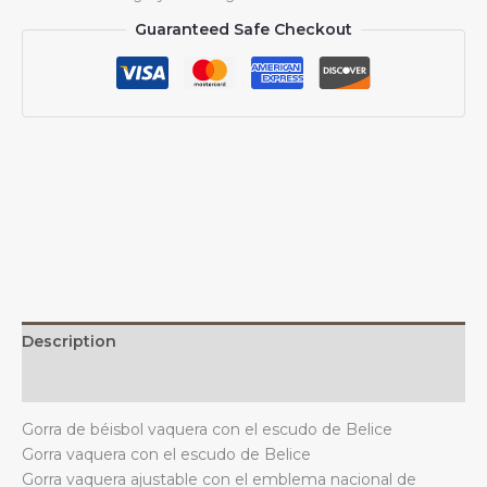
vaquera
Guaranteed Safe Checkout
con
el
escudo
de
armas
de
Belice,
unisex,
informal,
vintage,
ajustable,
color
negro
Description
quantity
Additional information
Gorra de béisbol vaquera con el escudo de Belice
Gorra vaquera con el escudo de Belice
Gorra vaquera ajustable con el emblema nacional de