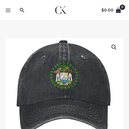
Skip
Search
to
$
0.00
content