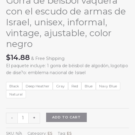
Gorra de béisbol vaquera
con el escudo de armas de
Israel, unisex, informal,
vintage, ajustable, color
negro
$
14.88
& Free Shipping
El paquete incluye: 1 gorra de béisbol de algodón, logotipo
de dise?o: emblema nacional de Israel
Black
Deep Heather
Gray
Red
Blue
Navy Blue
Natural
Gorra
ADD TO CART
-
+
de
béisbol
SKU:
N/A
Category:
ES
Tag:
ES