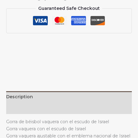
vaquera
Guaranteed Safe Checkout
con
el
escudo
de
armas
de
Israel,
unisex,
informal,
vintage,
ajustable,
color
negro
Description
quantity
Additional information
Gorra de béisbol vaquera con el escudo de Israel
Gorra vaquera con el escudo de Israel
Gorra vaquera ajustable con el emblema nacional de Israel