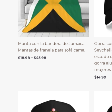
Manta con la bandera de Jamaica.
Gorra co
Mantas de franela para sofá cama.
Seychelle
escudo d
Price
$
18.98
–
$
45.98
range:
gorra aj
$18.98
mujeres.
through
$45.98
$
14.99