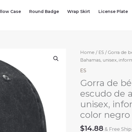
illow Case
Round Badge
Wrap Skirt
License Plate
Home
/
ES
/ Gorra de b
Bahamas, unisex, informa
ES
Gorra de bé
escudo de 
unisex, info
color negro
$
14.88
& Free Shi