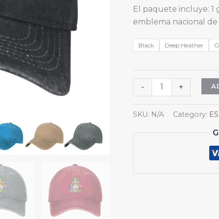
El paquete incluye: 1 
emblema nacional de
Black
Deep Heather
G
Gorra
A
-
+
de
béisbol
SKU:
N/A
Category:
ES
vaquera
G
con
el
escudo
de
armas
de
las