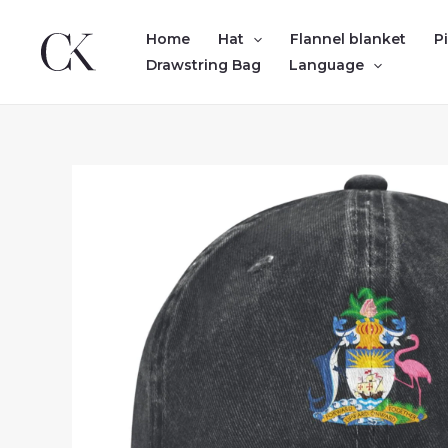
Skip
to
Home
Hat
Flannel blanket
P
content
Drawstring Bag
Language