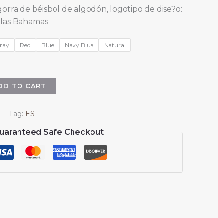
gorra de béisbol de algodón, logotipo de dise?o:
 las Bahamas
ray
Red
Blue
Navy Blue
Natural
DD TO CART
Tag:
ES
uaranteed Safe Checkout