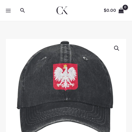
Skip
Search
to
$
0.00
content