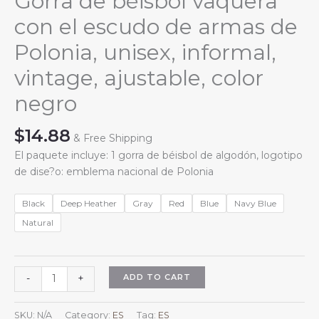
Gorra de béisbol vaquera
con el escudo de armas de
Polonia, unisex, informal,
vintage, ajustable, color
negro
$
14.88
& Free Shipping
El paquete incluye: 1 gorra de béisbol de algodón, logotipo
de dise?o: emblema nacional de Polonia
Black
Deep Heather
Gray
Red
Blue
Navy Blue
Natural
Gorra
ADD TO CART
-
+
de
béisbol
SKU:
N/A
Category:
ES
Tag:
ES