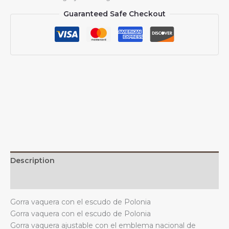
vaquera
Guaranteed Safe Checkout
con
el
escudo
de
armas
de
Polonia,
unisex,
informal,
vintage,
ajustable,
color
negro
Description
quantity
Additional information
Gorra vaquera con el escudo de Polonia
Gorra vaquera con el escudo de Polonia
Gorra vaquera ajustable con el emblema nacional de