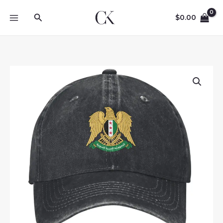
Skip
Search
to
$
0.00
content