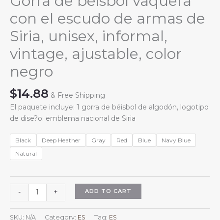
Gorra de béisbol vaquera
con el escudo de armas de
Siria, unisex, informal,
vintage, ajustable, color
negro
$
14.88
& Free Shipping
El paquete incluye: 1 gorra de béisbol de algodón, logotipo
de dise?o: emblema nacional de Siria
Black
Deep Heather
Gray
Red
Blue
Navy Blue
Natural
Gorra
ADD TO CART
-
+
de
béisbol
SKU:
N/A
Category:
ES
Tag:
ES