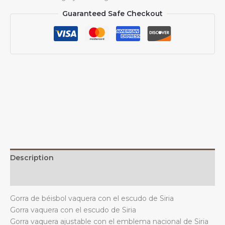
vaquera
Guaranteed Safe Checkout
con
el
escudo
de
armas
de
Siria,
unisex,
informal,
vintage,
ajustable,
color
negro
Description
quantity
Additional information
Gorra de béisbol vaquera con el escudo de Siria
Gorra vaquera con el escudo de Siria
Gorra vaquera ajustable con el emblema nacional de Siria