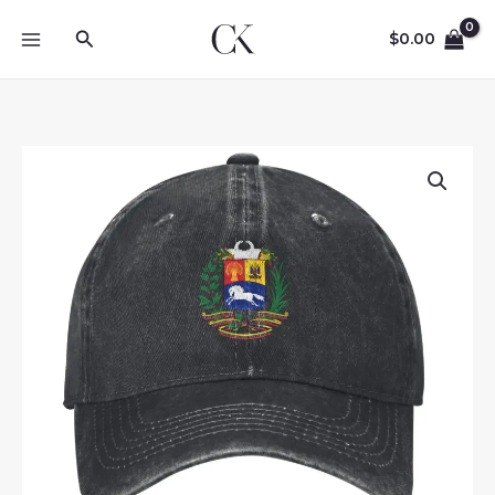
Skip
Search
to
$
0.00
content