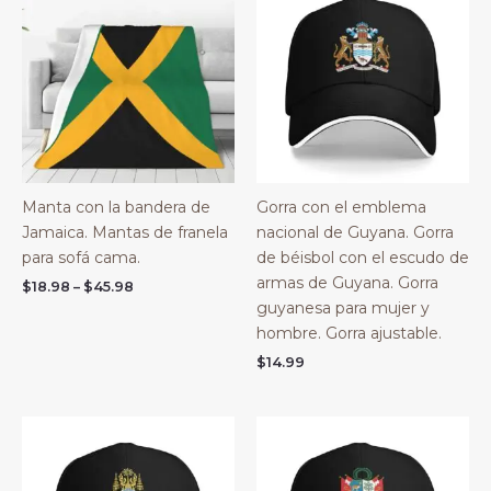
Manta con la bandera de
Gorra con el emblema
Jamaica. Mantas de franela
nacional de Guyana. Gorra
para sofá cama.
de béisbol con el escudo de
armas de Guyana. Gorra
Price
$
18.98
–
$
45.98
range:
guyanesa para mujer y
$18.98
hombre. Gorra ajustable.
through
$45.98
$
14.99