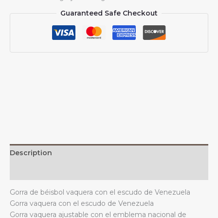
vaquera
Guaranteed Safe Checkout
con
el
escudo
de
armas
de
Venezuela,
unisex,
informal,
vintage,
ajustable,
color
negro
Description
quantity
Additional information
Gorra de béisbol vaquera con el escudo de Venezuela
Gorra vaquera con el escudo de Venezuela
Gorra vaquera ajustable con el emblema nacional de