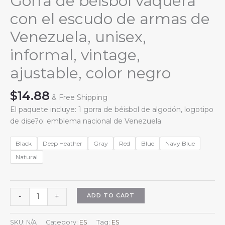
Gorra de béisbol vaquera
con el escudo de armas de
Venezuela, unisex,
informal, vintage,
ajustable, color negro
$
14.88
& Free Shipping
El paquete incluye: 1 gorra de béisbol de algodón, logotipo
de dise?o: emblema nacional de Venezuela
Black
Deep Heather
Gray
Red
Blue
Navy Blue
Natural
Gorra
ADD TO CART
-
+
de
béisbol
SKU:
N/A
Category:
ES
Tag:
ES