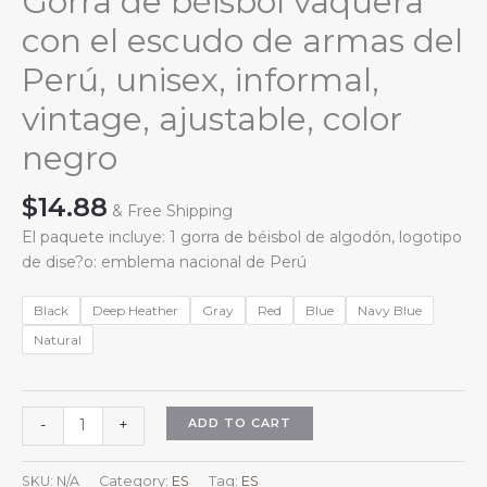
Gorra de béisbol vaquera
con el escudo de armas del
Perú, unisex, informal,
vintage, ajustable, color
negro
$
14.88
& Free Shipping
El paquete incluye: 1 gorra de béisbol de algodón, logotipo
de dise?o: emblema nacional de Perú
Black
Deep Heather
Gray
Red
Blue
Navy Blue
Natural
Gorra
ADD TO CART
-
+
de
béisbol
SKU:
N/A
Category:
ES
Tag:
ES