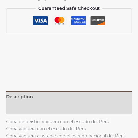
vaquera
Guaranteed Safe Checkout
con
el
escudo
de
armas
del
Perú,
unisex,
informal,
vintage,
ajustable,
color
negro
Description
quantity
Additional information
Gorra de béisbol vaquera con el escudo del Perú
Gorra vaquera con el escudo del Perú
Gorra vaquera ajustable con el escudo nacional del Perú