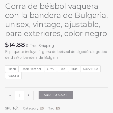
Gorra de béisbol vaquera
con la bandera de Bulgaria,
unisex, vintage, ajustable,
para exteriores, color negro
$
14.88
& Free Shipping
El paquete incluye: 1 gorra de béisbol de algodón, logotipo
de dise?o: bandera de Bulgaria
Black
Deep Heather
Gray
Red
Blue
Navy Blue
Natural
Gorra
ADD TO CART
-
+
de
béisbol
SKU:
N/A
Category:
ES
Tag:
ES
vaquera