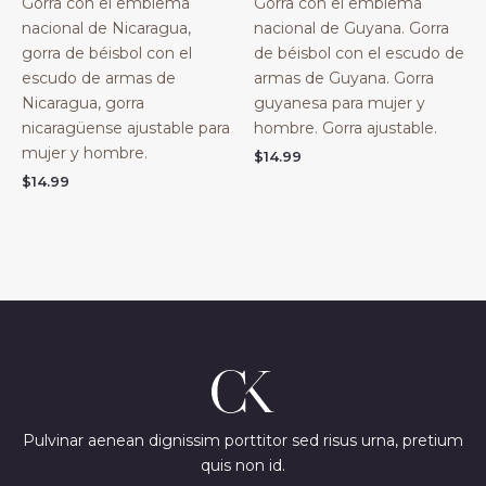
Gorra con el emblema
Gorra con el emblema
nacional de Nicaragua,
nacional de Guyana. Gorra
gorra de béisbol con el
de béisbol con el escudo de
escudo de armas de
armas de Guyana. Gorra
Nicaragua, gorra
guyanesa para mujer y
nicaragüense ajustable para
hombre. Gorra ajustable.
mujer y hombre.
$
14.99
$
14.99
Pulvinar aenean dignissim porttitor sed risus urna, pretium
quis non id.