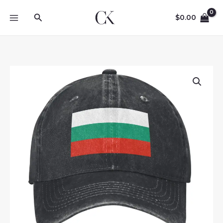
Skip
Search
to
$
0.00
content