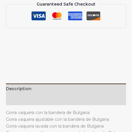
Guaranteed Safe Checkout
con
la
bandera
de
Bulgaria,
unisex,
vintage,
ajustable,
para
exteriores,
color
negro
quantity
Description
Additional information
Gorra vaquera con la bandera de Bulgaria
Gorra vaquera ajustable con la bandera de Bulgaria
Gorra vaquera lavada con la bandera de Bulgaria