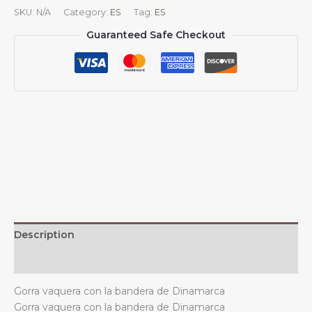
béisbol
SKU:
N/A
Category:
ES
Tag:
ES
vaquera
Guaranteed Safe Checkout
con
la
bandera
de
Dinamarca,
unisex,
vintage,
ajustable,
para
exteriores,
color
negro
quantity
Description
Additional information
Gorra vaquera con la bandera de Dinamarca
Gorra vaquera con la bandera de Dinamarca