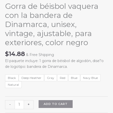
Gorra de béisbol vaquera
con la bandera de
Dinamarca, unisex,
vintage, ajustable, para
exteriores, color negro
$
14.88
& Free Shipping
El paquete incluye: 1 gorra de béisbol de algodón, dise?o
de logotipo: bandera de Dinamarca.
Black
Deep Heather
Gray
Red
Blue
Navy Blue
Natural
Gorra
ADD TO CART
-
+
de