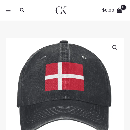
Skip
Search
to
$
0.00
content