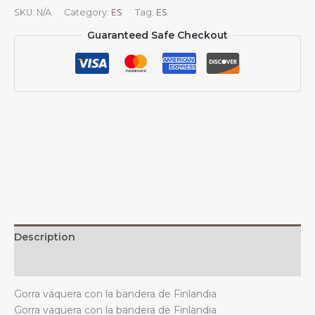
béisbol
SKU:
N/A
Category:
ES
Tag:
ES
vaquera
Guaranteed Safe Checkout
con
la
bandera
de
Finlandia,
unisex,
vintage,
ajustable,
para
exteriores,
color
negro
quantity
Description
Additional information
Gorra vaquera con la bandera de Finlandia
Gorra vaquera con la bandera de Finlandia