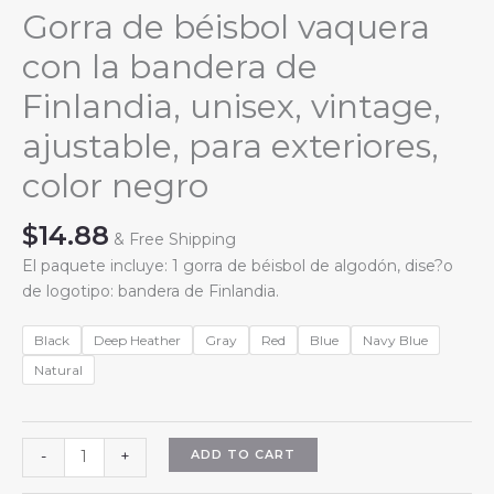
Gorra de béisbol vaquera
con la bandera de
Finlandia, unisex, vintage,
ajustable, para exteriores,
color negro
$
14.88
& Free Shipping
El paquete incluye: 1 gorra de béisbol de algodón, dise?o
de logotipo: bandera de Finlandia.
Black
Deep Heather
Gray
Red
Blue
Navy Blue
Natural
Gorra
ADD TO CART
-
+
de