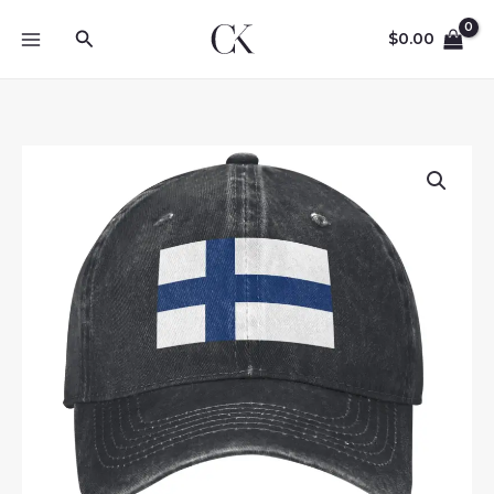
Skip
Search
to
$
0.00
content