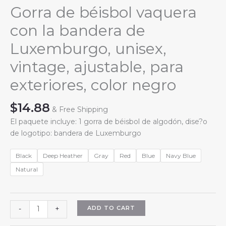
Gorra de béisbol vaquera
con la bandera de
Luxemburgo, unisex,
vintage, ajustable, para
exteriores, color negro
$
14.88
& Free Shipping
El paquete incluye: 1 gorra de béisbol de algodón, dise?o
de logotipo: bandera de Luxemburgo
Black
Deep Heather
Gray
Red
Blue
Navy Blue
Natural
Gorra
ADD TO CART
-
+
de