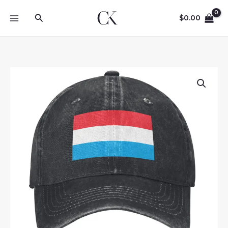
Skip
Search
to
$
0.00
content