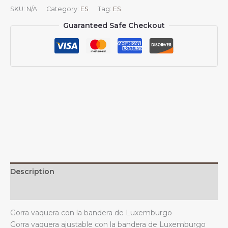
béisbol
SKU:
N/A
Category:
ES
Tag:
ES
vaquera
Guaranteed Safe Checkout
con
la
bandera
de
Luxemburgo,
unisex,
vintage,
ajustable,
para
exteriores,
color
negro
quantity
Description
Additional information
Gorra vaquera con la bandera de Luxemburgo
Gorra vaquera ajustable con la bandera de Luxemburgo