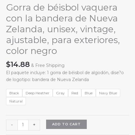
Gorra de béisbol vaquera
con la bandera de Nueva
Zelanda, unisex, vintage,
ajustable, para exteriores,
color negro
$
14.88
& Free Shipping
El paquete incluye: 1 gorra de béisbol de algodón, dise?o
de logotipo: bandera de Nueva Zelanda
Black
Deep Heather
Gray
Red
Blue
Navy Blue
Natural
Gorra
ADD TO CART
-
+
de