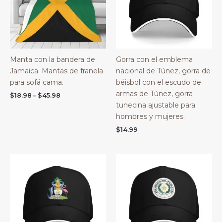
Manta con la bandera de
Gorra con el emblema
Jamaica. Mantas de franela
nacional de Túnez, gorra de
para sofá cama.
béisbol con el escudo de
armas de Túnez, gorra
Price
$
18.98
–
$
45.98
range:
tunecina ajustable para
$18.98
hombres y mujeres.
through
$45.98
$
14.99