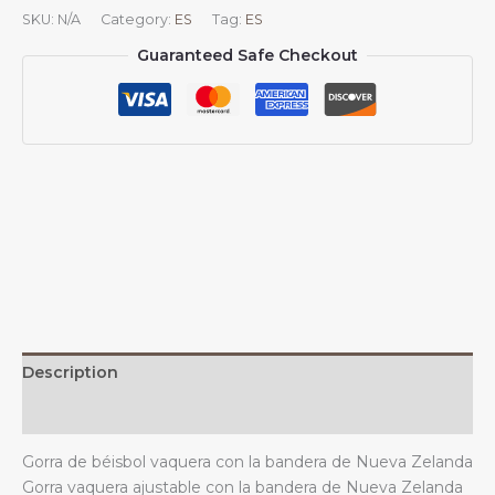
béisbol
SKU:
N/A
Category:
ES
Tag:
ES
vaquera
Guaranteed Safe Checkout
con
la
bandera
de
Nueva
Zelanda,
unisex,
vintage,
ajustable,
para
exteriores,
color
negro
Description
quantity
Additional information
Gorra de béisbol vaquera con la bandera de Nueva Zelanda
Gorra vaquera ajustable con la bandera de Nueva Zelanda