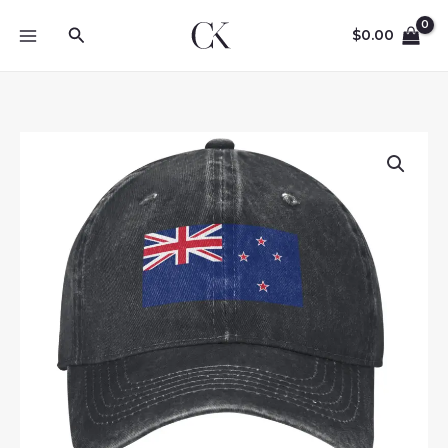
Skip
Search
to
$
0.00
content