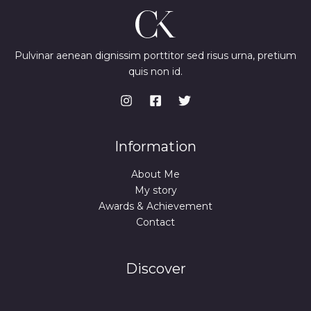
9
t
.
h
r
Pulvinar aenean dignissim porttitor sed risus urna, pretium
o
u
quis non id.
g
h
$
1
5
Information
.
9
About Me
9
My story
Awards & Achievement
Contact
Discover