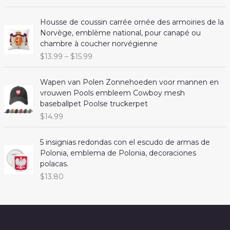
r
u
i
r
Housse de coussin carrée ornée des armoiries de la
g
r
Norvège, emblème national, pour canapé ou
i
e
chambre à coucher norvégienne
n
n
P
$
13.99
–
$
15.99
a
t
r
l
p
i
Wapen van Polen Zonnehoeden voor mannen en
p
r
c
vrouwen Pools embleem Cowboy mesh
r
i
e
baseballpet Poolse truckerpet
i
c
r
c
e
$
14.99
a
e
i
n
w
s
5 insignias redondas con el escudo de armas de
g
a
:
Polonia, emblema de Polonia, decoraciones
e
s
$
polacas.
:
:
1
$
$
13.80
$
3
1
1
.
3
3
8
.
.
8
9
9
.
9