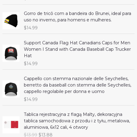
c
e
e
i
Gorro de tricô com a bandeira do Brunei, ideal para
w
s
uso no inverno, para homens e mulheres.
a
:
$
14.99
s
$
:
1
$
3
Support Canada Flag Hat Canadians Caps for Men
1
.
Women I Stand with Canada Baseball Cap Trucker
3
8
Hat
.
8
$
14.99
9
.
9
Cappello con stemma nazionale delle Seychelles,
.
berretto da baseball con stemma delle Seychelles,
cappello regolabile per donna e uomo
$
14.99
Tablica rejestracyjna z flagą Malty, dekoracyjna
tablica samochodowa z przodu i z tyłu, metalowa,
aluminiowa, 6x12 cali, 4 otwory
O
C
$
13.99
$
13.88