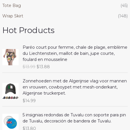
Tote Bag
(45)
Wrap Skirt
(148)
Hot Products
Paréo court pour femme, chale de plage, emblème
du Liechtenstein, maillot de bain, jupe courte,
foulard en mousseline
O
C
$
13.99
$
13.88
r
u
i
r
Zonnehoeden met de Algerijnse vlag voor mannen
g
r
en vrouwen, cowboypet met mesh-onderkant,
i
e
Algerijnse truckerpet.
n
n
$
14.99
a
t
l
p
5 insignias redondas de Tuvalu con soporte para pin
p
r
de Tuvalu, decoración de bandera de Tuvalu.
r
i
i
c
$
13.80