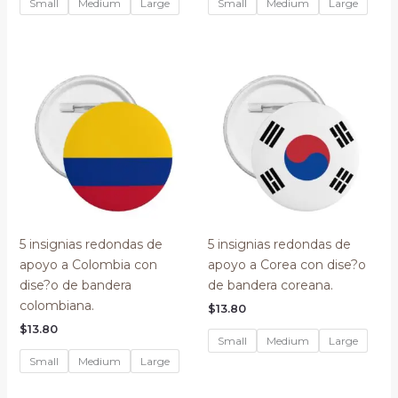
Small
Medium
Large
Small
Medium
Large
5 insignias redondas de
5 insignias redondas de
apoyo a Colombia con
apoyo a Corea con dise?o
dise?o de bandera
de bandera coreana.
colombiana.
$
13.80
$
13.80
Small
Medium
Large
Small
Medium
Large