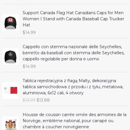
s
$
:
1
$
3
Support Canada Flag Hat Canadians Caps for Men
1
.
Women I Stand with Canada Baseball Cap Trucker
3
8
Hat
.
8
$
14.99
9
.
9
Cappello con stemma nazionale delle Seychelles,
.
berretto da baseball con stemma delle Seychelles,
cappello regolabile per donna e uomo
$
14.99
Tablica rejestracyjna z flagą Malty, dekoracyjna
tablica samochodowa z przodu i z tyłu, metalowa,
aluminiowa, 6x12 cali, 4 otwory
O
C
$
13.99
$
13.88
r
u
i
r
Housse de coussin carrée ornée des armoiries de la
g
r
Norvège, emblème national, pour canapé ou
i
e
chambre à coucher norvégienne