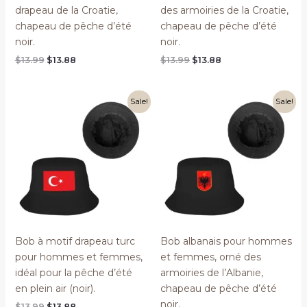
drapeau de la Croatie,
des armoiries de la Croatie,
chapeau de pêche d’été
chapeau de pêche d’été
noir.
noir.
Original
Current
Original
Current
$
13.99
$
13.88
$
13.99
$
13.88
price
price
price
price
was:
is:
was:
is:
$13.99.
$13.88.
$13.99.
$13.88.
Sale!
Sale!
Bob à motif drapeau turc
Bob albanais pour hommes
pour hommes et femmes,
et femmes, orné des
idéal pour la pêche d’été
armoiries de l’Albanie,
en plein air (noir).
chapeau de pêche d’été
noir.
Original
Current
$
13.99
$
13.88