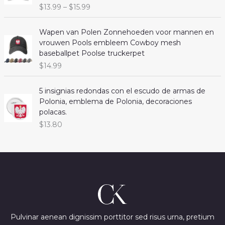
n
n
P
$
13.99
–
$
15.99
a
t
r
l
p
i
Wapen van Polen Zonnehoeden voor mannen en
p
r
c
vrouwen Pools embleem Cowboy mesh
r
i
e
baseballpet Poolse truckerpet
i
c
r
c
e
$
14.99
a
e
i
n
w
s
5 insignias redondas con el escudo de armas de
g
a
:
Polonia, emblema de Polonia, decoraciones
e
s
$
polacas.
:
:
1
$
$
13.80
$
3
1
1
.
3
3
8
.
.
8
9
9
.
9
9
t
.
h
r
Pulvinar aenean dignissim porttitor sed risus urna, pretium
o