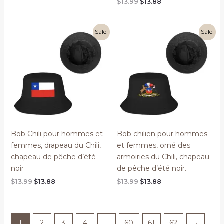
Original
Current
$
13.99
$
13.88
was:
is:
price
price
$13.99.
$13.88.
was:
is:
$13.99.
$13.88.
Sale!
Sale!
Bob Chili pour hommes et
Bob chilien pour hommes
femmes, drapeau du Chili,
et femmes, orné des
chapeau de pêche d’été
armoiries du Chili, chapeau
noir
de pêche d’été noir.
Original
Current
Original
Current
$
13.99
$
13.88
$
13.99
$
13.88
price
price
price
price
was:
is:
was:
is:
$13.99.
$13.88.
$13.99.
$13.88.
1
2
3
4
…
60
61
62
→