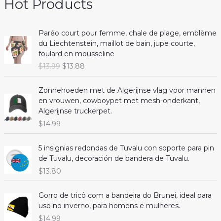
Hot Products
Paréo court pour femme, chale de plage, emblème
du Liechtenstein, maillot de bain, jupe courte,
foulard en mousseline
O
C
$
13.99
$
13.88
r
u
i
r
Zonnehoeden met de Algerijnse vlag voor mannen
g
r
en vrouwen, cowboypet met mesh-onderkant,
i
e
Algerijnse truckerpet.
n
n
$
14.99
a
t
l
p
5 insignias redondas de Tuvalu con soporte para pin
p
r
de Tuvalu, decoración de bandera de Tuvalu.
r
i
i
c
$
13.80
c
e
e
i
Gorro de tricô com a bandeira do Brunei, ideal para
w
s
uso no inverno, para homens e mulheres.
a
:
$
14.99