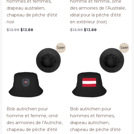
hommes et femmes,
homme et femme, orné
drapeau australien,
des armoiries de l’Australie,
chapeau de pêche d’été
idéal pour la pêche d’été
noir
en extérieur (noir).
Original
Current
Original
Current
$
13.99
$
13.88
$
13.99
$
13.88
price
price
price
price
was:
is:
was:
is:
$13.99.
$13.88.
$13.99.
$13.88.
Sale!
Sale!
Bob autrichien pour
Bob autrichien pour
homme et femme, orné
hommes et femmes,
des armoiries de l’Autriche,
drapeau autrichien,
chapeau de pêche d’été
chapeau de pêche d’été