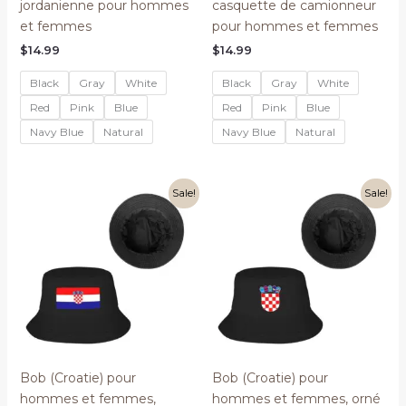
jordanienne pour hommes
casquette de camionneur
et femmes
pour hommes et femmes
$
14.99
$
14.99
Black
Gray
White
Black
Gray
White
Red
Pink
Blue
Red
Pink
Blue
Navy Blue
Natural
Navy Blue
Natural
Sale!
Sale!
Bob (Croatie) pour
Bob (Croatie) pour
hommes et femmes,
hommes et femmes, orné