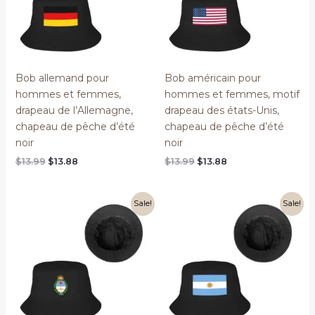
Bob allemand pour
Bob américain pour
hommes et femmes,
hommes et femmes, motif
drapeau de l’Allemagne,
drapeau des états-Unis,
chapeau de pêche d’été
chapeau de pêche d’été
noir
noir
Original
Current
Original
Current
$
13.99
$
13.88
$
13.99
$
13.88
price
price
price
price
was:
is:
was:
is:
$13.99.
$13.88.
$13.99.
$13.88.
Sale!
Sale!