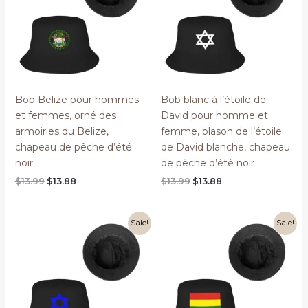
Bob Belize pour hommes
Bob blanc à l’étoile de
et femmes, orné des
David pour homme et
armoiries du Belize,
femme, blason de l’étoile
chapeau de pêche d’été
de David blanche, chapeau
noir.
de pêche d’été noir
Original
Current
Original
Current
$
13.99
$
13.88
$
13.99
$
13.88
price
price
price
price
was:
is:
was:
is:
$13.99.
$13.88.
$13.99.
$13.88.
Sale!
Sale!