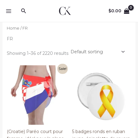
Skip
Search
to
$
0.00
content
Home
/ FR
FR
Showing 1–36 of 2220 results
Sale!
(Croatie) Paréo court pour
5 badges ronds en ruban