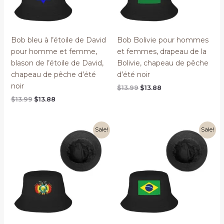
Bob bleu à l’étoile de David
Bob Bolivie pour hommes
pour homme et femme,
et femmes, drapeau de la
blason de l’étoile de David,
Bolivie, chapeau de pêche
chapeau de pêche d’été
d’été noir
noir
Original
Current
$
13.99
$
13.88
price
price
Original
Current
$
13.99
$
13.88
was:
is:
price
price
$13.99.
$13.88.
was:
is:
$13.99.
$13.88.
Sale!
Sale!