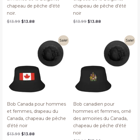
chapeau de pêche d’été
chapeau de pêche d’été
noir.
noir
Original
Current
Original
Current
$
13.99
$
13.88
$
13.99
$
13.88
price
price
price
price
was:
is:
was:
is:
$13.99.
$13.88.
$13.99.
$13.88.
Sale!
Sale!
Bob Canada pour hommes
Bob canadien pour
et femmes, drapeau du
hommes et femmes, orné
Canada, chapeau de pêche
des armoiries du Canada,
d’été noir
chapeau de pêche d’été
noir
Original
Current
$
13.99
$
13.88
price
price