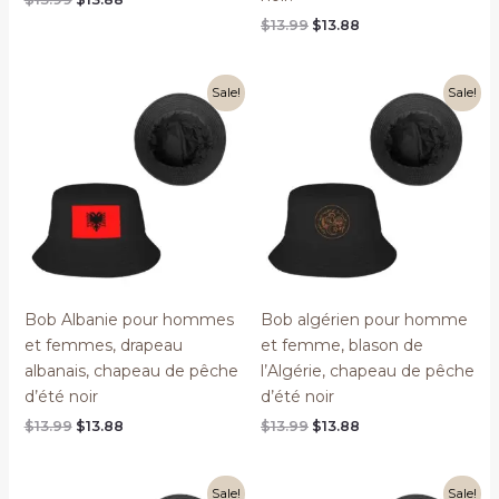
price
price
Original
Current
$
13.99
$
13.88
was:
is:
price
price
$13.99.
$13.88.
was:
is:
$13.99.
$13.88.
Sale!
Sale!
Bob Albanie pour hommes
Bob algérien pour homme
et femmes, drapeau
et femme, blason de
albanais, chapeau de pêche
l’Algérie, chapeau de pêche
d’été noir
d’été noir
Original
Current
Original
Current
$
13.99
$
13.88
$
13.99
$
13.88
price
price
price
price
was:
is:
was:
is:
$13.99.
$13.88.
$13.99.
$13.88.
Sale!
Sale!