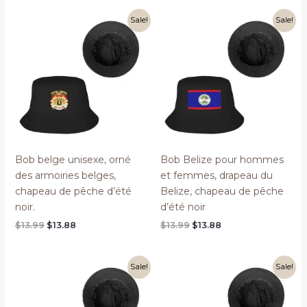
$13.99.
$13.88.
Sale!
Sale!
Bob belge unisexe, orné
Bob Belize pour hommes
des armoiries belges,
et femmes, drapeau du
chapeau de pêche d’été
Belize, chapeau de pêche
noir.
d’été noir
Original
Current
Original
Current
$
13.99
$
13.88
$
13.99
$
13.88
price
price
price
price
was:
is:
was:
is:
$13.99.
$13.88.
$13.99.
$13.88.
Sale!
Sale!