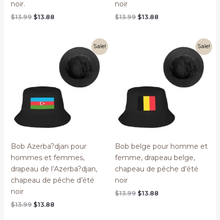
noir.
noir
Original
Current
Original
Current
$
13.99
$
13.88
$
13.99
$
13.88
price
price
price
price
was:
is:
was:
is:
$13.99.
$13.88.
$13.99.
$13.88.
Sale!
Sale!
Bob Azerba?djan pour
Bob belge pour homme et
hommes et femmes,
femme, drapeau belge,
drapeau de l’Azerba?djan,
chapeau de pêche d’été
chapeau de pêche d’été
noir
noir
Original
Current
$
13.99
$
13.88
price
price
Original
Current
$
13.99
$
13.88
was:
is:
price
price
$13.99.
$13.88.
was:
is: