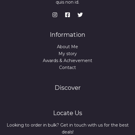
u
quis non id.
g
h
$
1
5
Information
.
9
About Me
9
My story
Awards & Achievement
Contact
Discover
Locate Us
Looking to order in bulk? Get in touch with us for the best
deals!