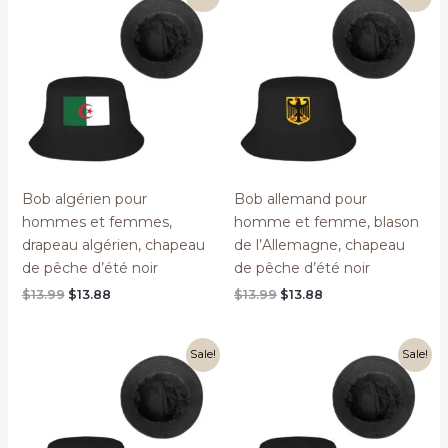
Bob algérien pour
Bob allemand pour
hommes et femmes,
homme et femme, blason
drapeau algérien, chapeau
de l’Allemagne, chapeau
de pêche d’été noir
de pêche d’été noir
Original
Current
Original
Current
$
13.99
$
13.88
$
13.99
$
13.88
price
price
price
price
was:
is:
was:
is:
$13.99.
$13.88.
$13.99.
$13.88.
Sale!
Sale!