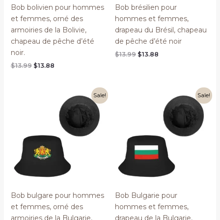
Bob bolivien pour hommes
Bob brésilien pour
et femmes, orné des
hommes et femmes,
armoiries de la Bolivie,
drapeau du Brésil, chapeau
chapeau de pêche d’été
de pêche d’été noir
noir.
Original
Current
$
13.99
$
13.88
price
price
Original
Current
$
13.99
$
13.88
was:
is:
price
price
$13.99.
$13.88.
was:
is:
$13.99.
$13.88.
Sale!
Sale!
Bob bulgare pour hommes
Bob Bulgarie pour
et femmes, orné des
hommes et femmes,
armoiries de la Bulgarie,
drapeau de la Bulgarie,