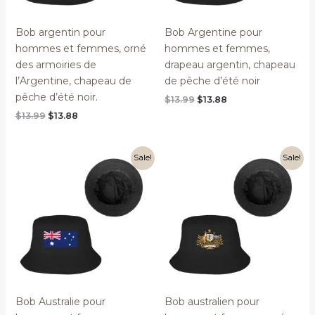
Bob argentin pour
Bob Argentine pour
hommes et femmes, orné
hommes et femmes,
des armoiries de
drapeau argentin, chapeau
l’Argentine, chapeau de
de pêche d’été noir
pêche d’été noir.
Original
Current
$
13.99
$
13.88
price
price
Original
Current
$
13.99
$
13.88
was:
is:
price
price
$13.99.
$13.88.
was:
is:
$13.99.
$13.88.
Sale!
Sale!
Bob Australie pour
Bob australien pour