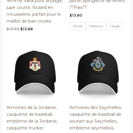
femme, idéal pour la plage,
jaune, épinglette de revers
jupe courte, foulard en
??Paix??
mousseline, parfait pour le
$
13.80
maillot de bain croate
Small
Medium
Large
Original
Current
$
13.99
$
13.88
price
price
was:
is:
$13.99.
$13.88.
Armoiries de la Jordanie,
Armoiries des Seychelles,
casquette de baseball,
casquette de baseball de
emblème de la Jordanie,
soutien aux Seychelles,
casquette trucker
emblème seychellois,