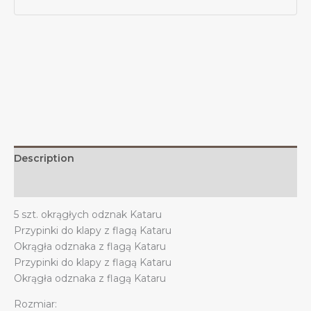
i
przypinką
Kataru,
wspierająca
flagę
Kataru
quantity
Description
Additional information
5 szt. okrągłych odznak Kataru
Przypinki do klapy z flagą Kataru
Okrągła odznaka z flagą Kataru
Przypinki do klapy z flagą Kataru
Okrągła odznaka z flagą Kataru
Rozmiar: