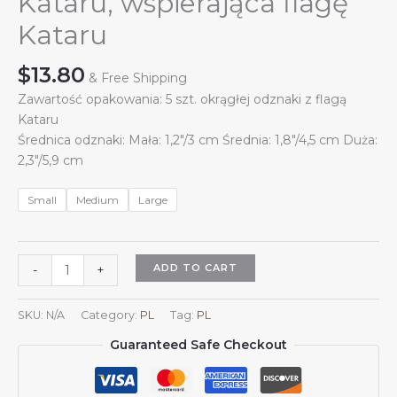
Kataru, wspierająca flagę
Kataru
$
13.80
& Free Shipping
Zawartość opakowania: 5 szt. okrągłej odznaki z flagą
Kataru
Średnica odznaki: Mała: 1,2″/3 cm Średnia: 1,8″/4,5 cm Duża:
2,3″/5,9 cm
Small
Medium
Large
5-
ADD TO CART
-
+
częściowa
okrągła
SKU:
N/A
Category:
PL
Tag:
PL
odznaka
Guaranteed Safe Checkout
Kataru
ze
stojakiem