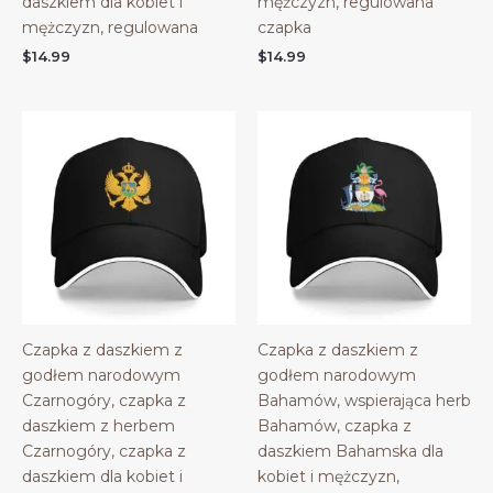
daszkiem dla kobiet i
mężczyzn, regulowana
mężczyzn, regulowana
czapka
$
14.99
$
14.99
Czapka z daszkiem z
Czapka z daszkiem z
godłem narodowym
godłem narodowym
Czarnogóry, czapka z
Bahamów, wspierająca herb
daszkiem z herbem
Bahamów, czapka z
Czarnogóry, czapka z
daszkiem Bahamska dla
daszkiem dla kobiet i
kobiet i mężczyzn,