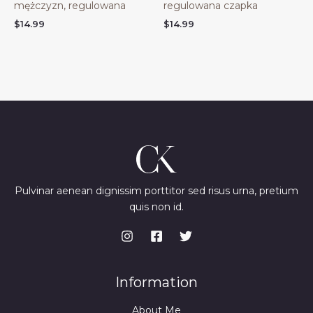
mężczyzn, regulowana
regulowana czapka
$
14.99
$
14.99
Pulvinar aenean dignissim porttitor sed risus urna, pretium
quis non id.
Information
About Me