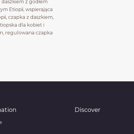
 daszkiem z godłem
m Etiopii, wspierająca
pii, czapka z daszkiem,
iopska dla kobiet i
n, regulowana czapka
mation
Discover
e