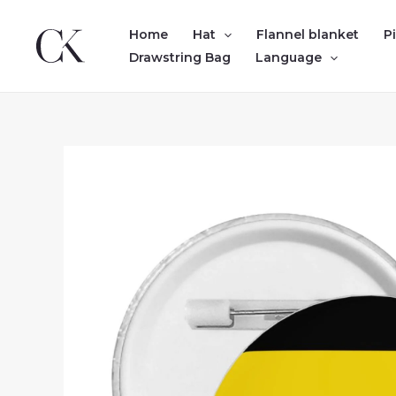
Skip
to
Home
Hat
Flannel blanket
P
content
Drawstring Bag
Language