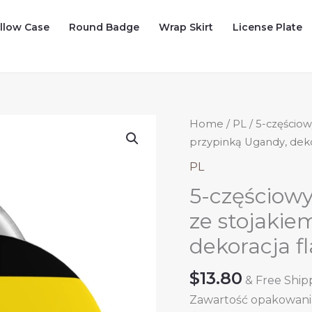
illow Case
Round Badge
Wrap Skirt
License Plate
Home
/
PL
/ 5-częściow
przypinką Ugandy, deko
PL
5-częściow
ze stojakie
dekoracja f
$
13.80
& Free Ship
Zawartość opakowania: