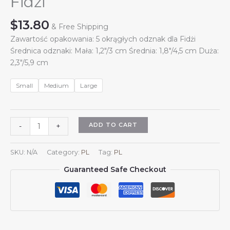
Fidżi
$
13.80
& Free Shipping
Zawartość opakowania: 5 okrągłych odznak dla Fidżi
Średnica odznaki: Mała: 1,2″/3 cm Średnia: 1,8″/4,5 cm Duża:
2,3″/5,9 cm
Small
Medium
Large
5
ADD TO CART
-
+
szt.
okrągłych
SKU:
N/A
Category:
PL
Tag:
PL
odznak
Guaranteed Safe Checkout
z
herbem
Fidżi,
przypinka
z
godłem