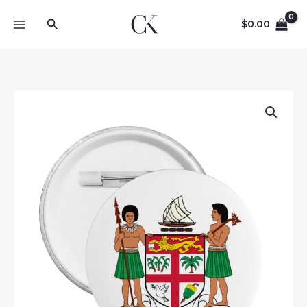
Skip
Search
to
$
0.00
content