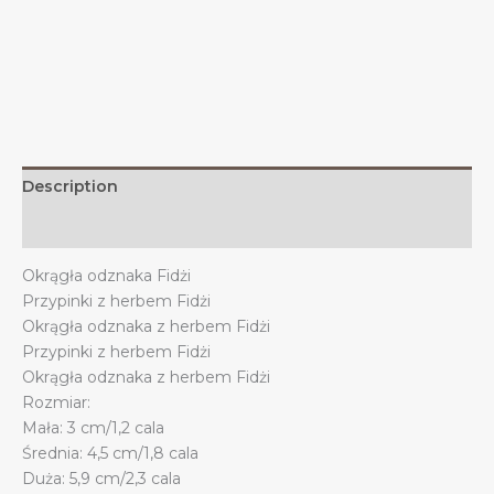
Fidżi,
dekoracja
Fidżi
quantity
Description
Additional information
Okrągła odznaka Fidżi
Przypinki z herbem Fidżi
Okrągła odznaka z herbem Fidżi
Przypinki z herbem Fidżi
Okrągła odznaka z herbem Fidżi
Rozmiar:
Mała: 3 cm/1,2 cala
Średnia: 4,5 cm/1,8 cala
Duża: 5,9 cm/2,3 cala