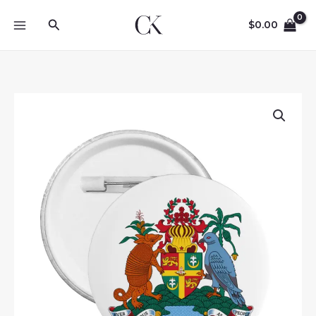
Skip
Search
to
$
0.00
content