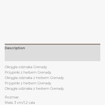
z
herbem
Grenady,
dekoracja
grenadyjska
quantity
Description
Additional information
Okrągła odznaka Grenady
Przypinki z herbem Grenady
Okrągła odznaka z herbem Grenady
Przypinki z herbem Grenady
Okrągła odznaka z herbem Grenady
Rozmiar:
Mała: 3 cm/1,2 cala