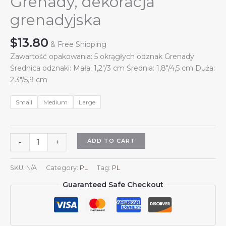
Grenady, dekoracja
grenadyjska
$
13.80
& Free Shipping
Zawartość opakowania: 5 okrągłych odznak Grenady
Średnica odznaki: Mała: 1,2″/3 cm Średnia: 1,8″/4,5 cm Duża:
2,3″/5,9 cm
Small
Medium
Large
5
ADD TO CART
-
+
szt.
okrągłych
SKU:
N/A
Category:
PL
Tag:
PL
odznak
Guaranteed Safe Checkout
z
herbem
Grenady,
przypinka