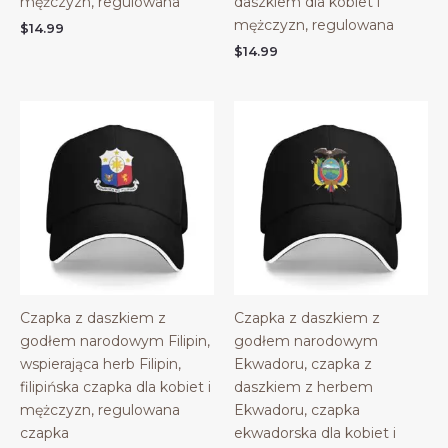
mężczyzn, regulowana
daszkiem dla kobiet i
mężczyzn, regulowana
$
14.99
$
14.99
Czapka z daszkiem z
Czapka z daszkiem z
godłem narodowym Filipin,
godłem narodowym
wspierająca herb Filipin,
Ekwadoru, czapka z
filipińska czapka dla kobiet i
daszkiem z herbem
mężczyzn, regulowana
Ekwadoru, czapka
czapka
ekwadorska dla kobiet i