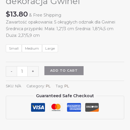
dekoracja Gwinei
$
13.80
& Free Shipping
Zawartość opakowania: 5 okrągłych odznak dla Gwinei
Średnica przypinki: Mała: 1,2″/3 cm Średnia: 1,8″/4,5 cm
Duża: 2,3″/5,9 cm
Small
Medium
Large
5
ADD TO CART
-
+
szt.
okrągłych
SKU:
N/A
Category:
PL
Tag:
PL
odznak
Guaranteed Safe Checkout
z
herbem
Gwinei,
przypinka
z
godłem