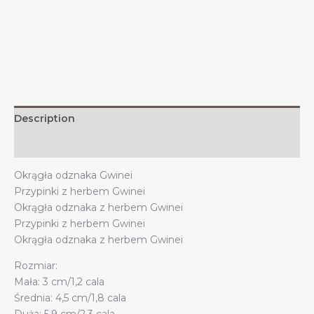
Gwinei,
dekoracja
Gwinei
quantity
Description
Additional information
Okrągła odznaka Gwinei
Przypinki z herbem Gwinei
Okrągła odznaka z herbem Gwinei
Przypinki z herbem Gwinei
Okrągła odznaka z herbem Gwinei
Rozmiar:
Mała: 3 cm/1,2 cala
Średnia: 4,5 cm/1,8 cala
Duża: 5,9 cm/2,3 cala