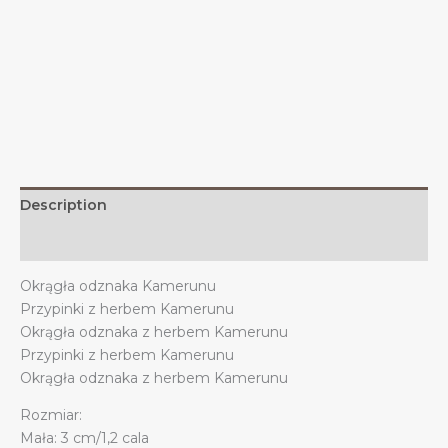
z
herbem
Kamerunu,
dekoracja
Kamerunu
quantity
Description
Additional information
Okrągła odznaka Kamerunu
Przypinki z herbem Kamerunu
Okrągła odznaka z herbem Kamerunu
Przypinki z herbem Kamerunu
Okrągła odznaka z herbem Kamerunu
Rozmiar:
Mała: 3 cm/1,2 cala