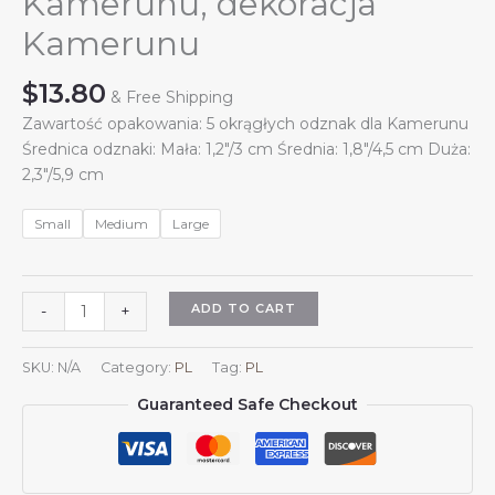
Kamerunu, dekoracja
Kamerunu
$
13.80
& Free Shipping
Zawartość opakowania: 5 okrągłych odznak dla Kamerunu
Średnica odznaki: Mała: 1,2″/3 cm Średnia: 1,8″/4,5 cm Duża:
2,3″/5,9 cm
Small
Medium
Large
5
ADD TO CART
-
+
szt.
okrągłych
SKU:
N/A
Category:
PL
Tag:
PL
odznak
Guaranteed Safe Checkout
z
herbem
Kamerunu,
przypinka