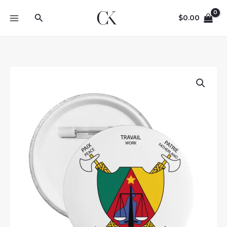
Skip
Search
to
$
0.00
content