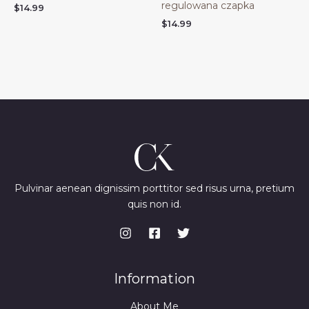
regulowana czapka
$
14.99
$
14.99
Pulvinar aenean dignissim porttitor sed risus urna, pretium
quis non id.
Information
About Me