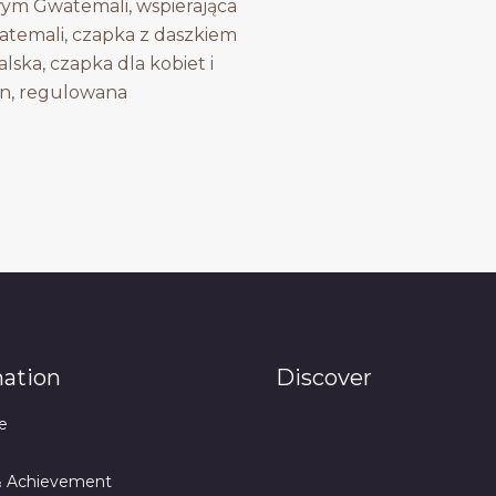
ym Gwatemali, wspierająca
temali, czapka z daszkiem
ska, czapka dla kobiet i
n, regulowana
mation
Discover
e
& Achievement