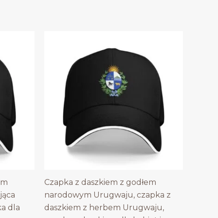
em
Czapka z daszkiem z godłem
jąca
narodowym Urugwaju, czapka z
ka dla
daszkiem z herbem Urugwaju,