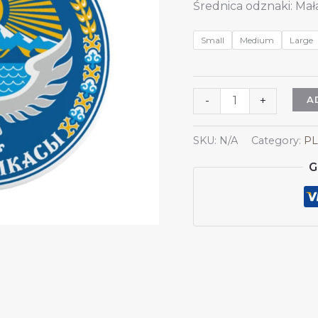
Średnica odznaki: Mała:
Small
Medium
Large
5
A
-
+
szt.
okrągłych
SKU:
N/A
Category:
PL
odznak
G
z
herbem
Kirgistanu,
przypinka
z
godłem
Kirgistanu,
dekoracja
Kirgistanu