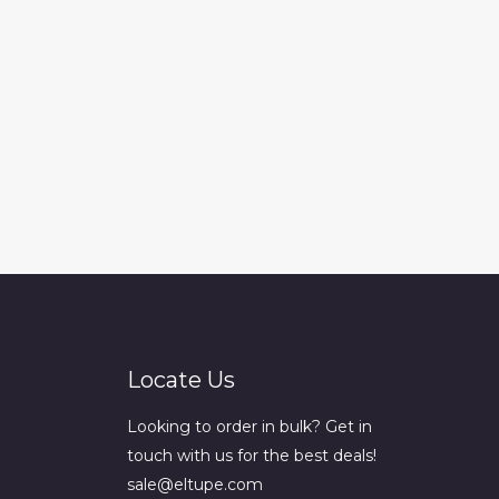
Locate Us
Looking to order in bulk? Get in
touch with us for the best deals!
sale@eltupe.com