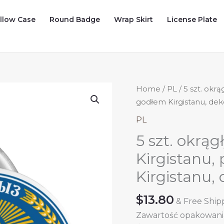
illow Case
Round Badge
Wrap Skirt
License Plate
Home
/
PL
/ 5 szt. okr
godłem Kirgistanu, deko
PL
5 szt. okrą
Kirgistanu,
Kirgistanu,
$
13.80
& Free Ship
Zawartość opakowania