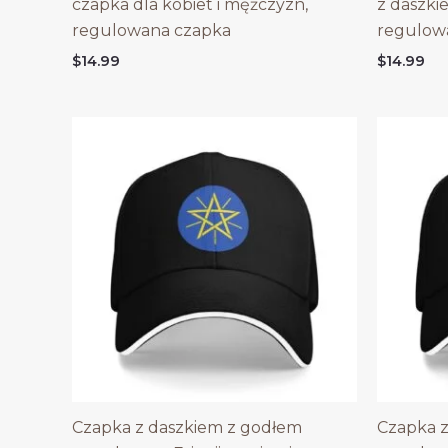
czapka dla kobiet i mężczyzn,
z daszki
regulowana czapka
regulow
$
14.99
$
14.99
Czapka z daszkiem z godłem
Czapka z