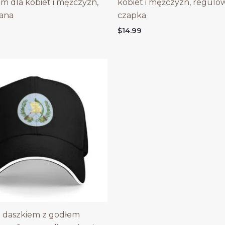
em dla kobiet i mężczyzn,
kobiet i mężczyzn, regulo
ana
czapka
$
14.99
 daszkiem z godłem