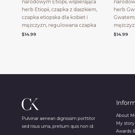
narodowym Etiopii, wspierająca
narodow
herb Etiopii, czapka z daszkiem,
herb Gwa
czapka etiopska dla kobiet i
Gwatemal
mężczyzn, regulowana czapka
mężczyz
$
14.99
$
14.99
Infor
About M
Pulvinar aenean dignissim porttitor
My story
sed risus urna, pretium quis non id.
Awards 