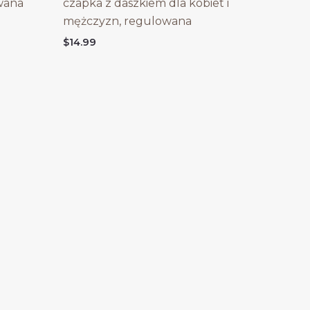
wana
czapka z daszkiem dla kobiet i
mężczyzn, regulowana
$
14.99