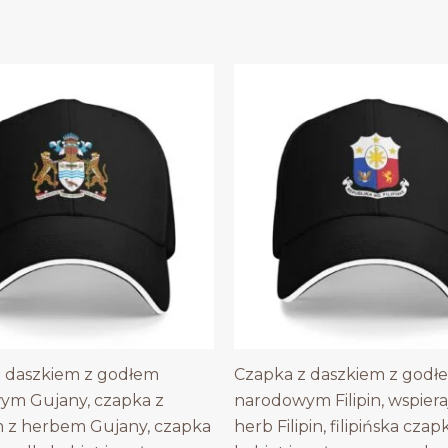
 daszkiem z godłem
Czapka z daszkiem z godł
ym Gujany, czapka z
narodowym Filipin, wspiera
 z herbem Gujany, czapka
herb Filipin, filipińska czap