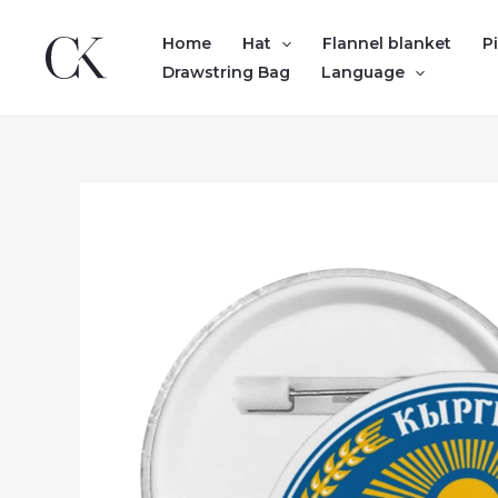
Skip
to
Home
Hat
Flannel blanket
P
content
Drawstring Bag
Language