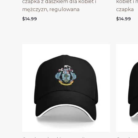
czapka z daszkiem dla kobiet i
kobiet i
mężczyzn, regulowana
czapka
$
14.99
$
14.99