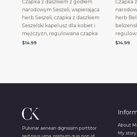
Czapka z daszkiem z godłem
Czapka z
narodowym Seszeli, wspierająca
narodowy
herb Seszeli, czapka z daszkiem
herb Bel
Seszelski kapelusz dla kobiet i
belizeńs
mężczyzn, regulowana czapka
regulow
$
14.99
$
14.99
Infor
About M
Pulvinar aenean dignissim porttitor
My story
sed risus urna, pretium quis non id.