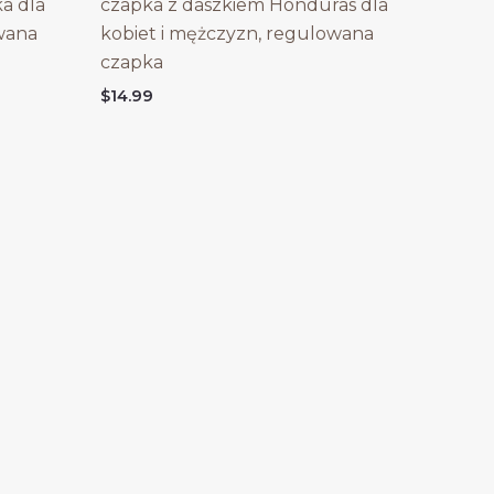
a dla
czapka z daszkiem Honduras dla
wana
kobiet i mężczyzn, regulowana
czapka
$
14.99