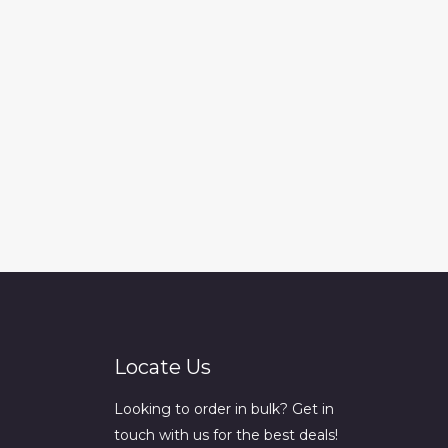
Locate Us
Looking to order in bulk? Get in
touch with us for the best deals!