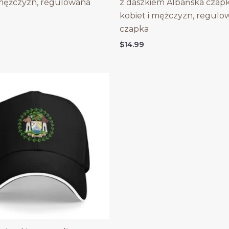
 mężczyzn, regulowana
z daszkiem Albańska czapk
kobiet i mężczyzn, regulo
czapka
$
14.99