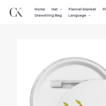
Skip
to
Home
Hat
Flannel blanket
P
content
Drawstring Bag
Language