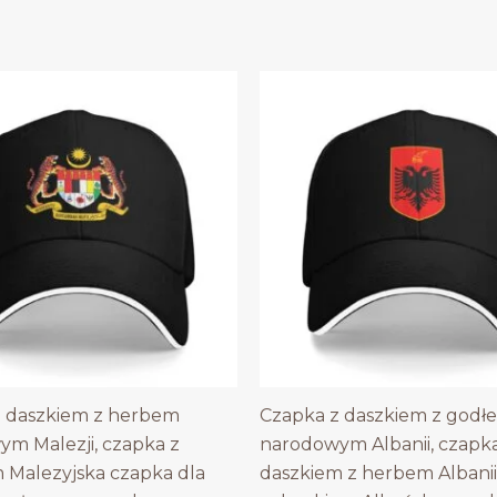
z daszkiem z herbem
Czapka z daszkiem z godł
m Malezji, czapka z
narodowym Albanii, czapka
 Malezyjska czapka dla
daszkiem z herbem Albanii