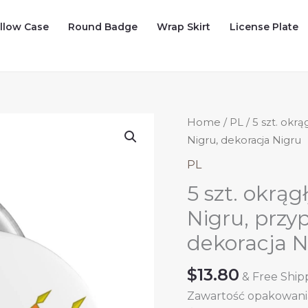
illow Case
Round Badge
Wrap Skirt
License Plate
Home
/
PL
/ 5 szt. okr
Nigru, dekoracja Nigru
PL
5 szt. okrą
Nigru, przy
dekoracja N
$
13.80
& Free Ship
Zawartość opakowania