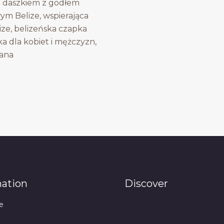
 daszkiem z godłem
m Belize, wspierająca
ize, belizeńska czapka
ka dla kobiet i mężczyzn,
ana
mation
Discover
e