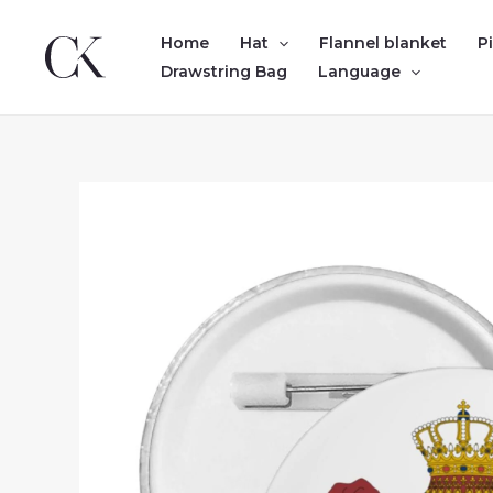
Skip
to
Home
Hat
Flannel blanket
P
content
Drawstring Bag
Language