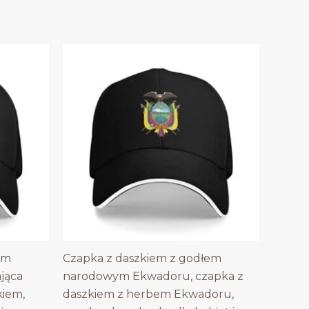
em
Czapka z daszkiem z godłem
ająca
narodowym Ekwadoru, czapka z
kiem,
daszkiem z herbem Ekwadoru,