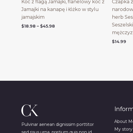
Koc z flagą Jamajki, flanelowy koc z
Czapka z
Jamajki na kanapę i łóżko w stylu
narodowy
jamajskim
herb Ses
Seszelski
Price
$
18.98
–
$
45.98
range:
mężczyz
$18.98
$
14.99
through
$45.98
Infor
About M
Pulvinar aenean dignissim porttitor
My story
sed risus urna, pretium quis non id.