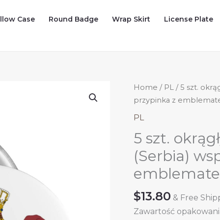
illow Case
Round Badge
Wrap Skirt
License Plate
Home
/
PL
/ 5 szt. okr
przypinka z emblemate
PL
5 szt. okrą
(Serbia) wsp
emblematem
$
13.80
& Free Ship
Zawartość opakowania: