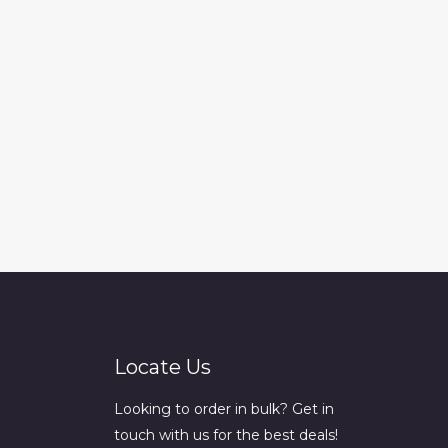
Locate Us
Looking to order in bulk? Get in
touch with us for the best deals!