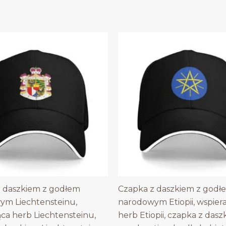
 daszkiem z godłem
Czapka z daszkiem z godł
ym Liechtensteinu,
narodowym Etiopii, wspier
ąca herb Liechtensteinu,
herb Etiopii, czapka z dasz