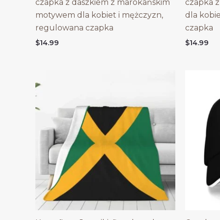
czapka z daszkiem z marokańskim
czapka z
motywem dla kobiet i mężczyzn,
dla kobi
regulowana czapka
czapka
$
14.99
$
14.99