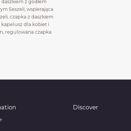
 daszkiem z godłem
m Seszeli, wspierająca
zeli, czapka z daszkiem
 kapelusz dla kobiet i
n, regulowana czapka
mation
Discover
e