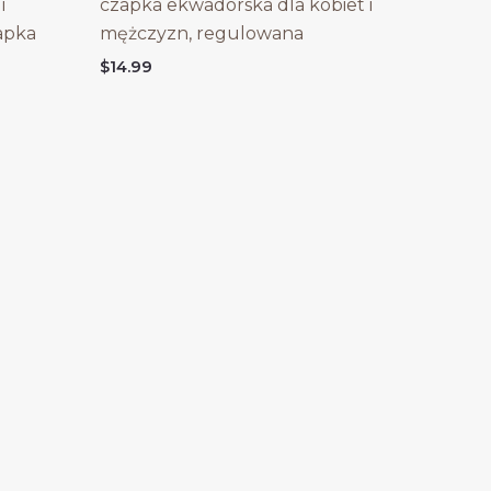
i
czapka ekwadorska dla kobiet i
apka
mężczyzn, regulowana
$
14.99