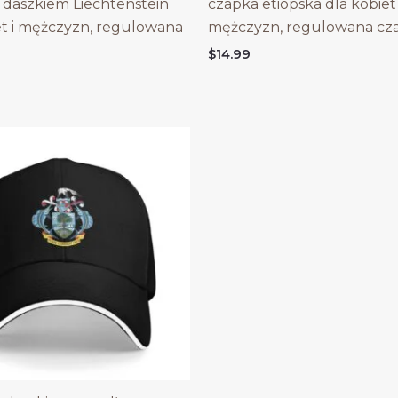
 daszkiem Liechtenstein
czapka etiopska dla kobiet 
et i mężczyzn, regulowana
mężczyzn, regulowana cz
$
14.99