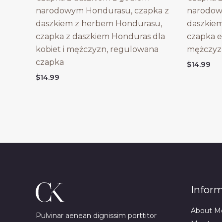
narodowym Hondurasu, czapka z
narodow
daszkiem z herbem Hondurasu,
daszkie
czapka z daszkiem Honduras dla
czapka e
kobiet i mężczyzn, regulowana
mężczyz
czapka
$
14.99
$
14.99
Infor
About M
Pulvinar aenean dignissim porttitor