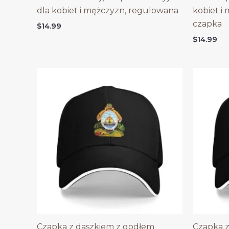
dla kobiet i mężczyzn, regulowana
kobiet i
czapka
$
14.99
$
14.99
Czapka z daszkiem z godłem
Czapka z