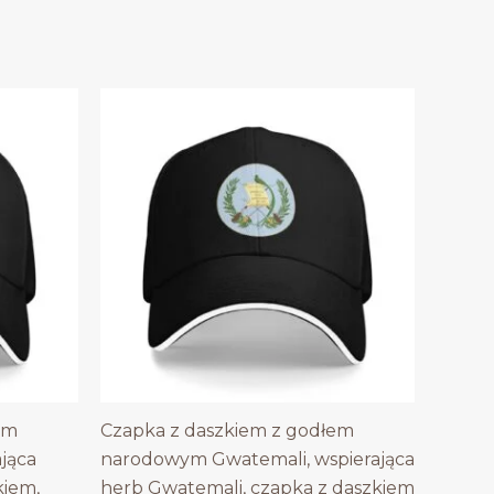
em
Czapka z daszkiem z godłem
ająca
narodowym Gwatemali, wspierająca
kiem,
herb Gwatemali, czapka z daszkiem