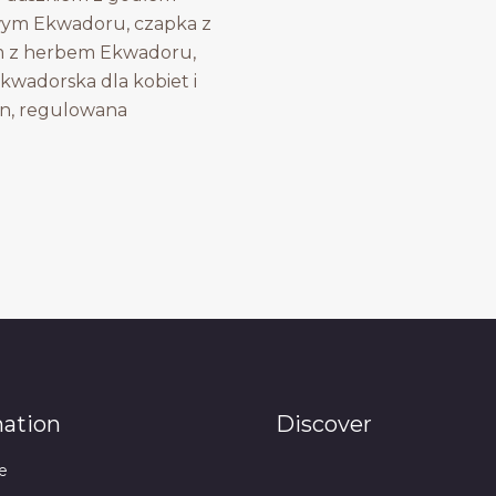
ym Ekwadoru, czapka z
m z herbem Ekwadoru,
kwadorska dla kobiet i
n, regulowana
mation
Discover
e