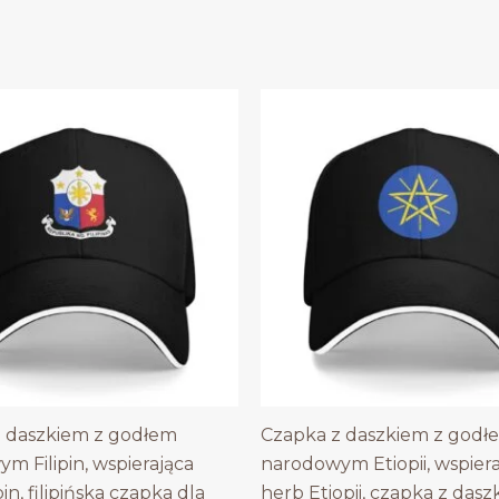
 daszkiem z godłem
Czapka z daszkiem z godł
m Filipin, wspierająca
narodowym Etiopii, wspier
pin, filipińska czapka dla
herb Etiopii, czapka z dasz