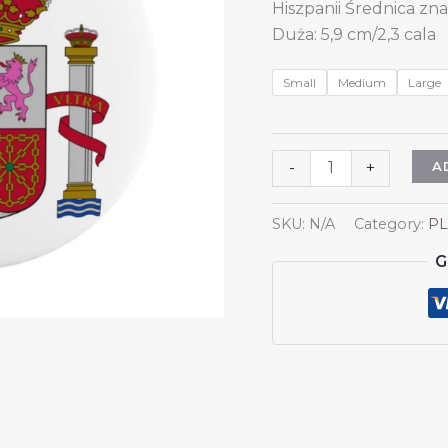
Hiszpanii Średnica znac
Duża: 5,9 cm/2,3 cala
Small
Medium
Large
5
A
-
+
szt.
okrągłych
SKU:
N/A
Category:
PL
znaczków
G
z
herbem
Hiszpanii,
przypinka
z
herbem
Hiszpanii,
hiszpańskie