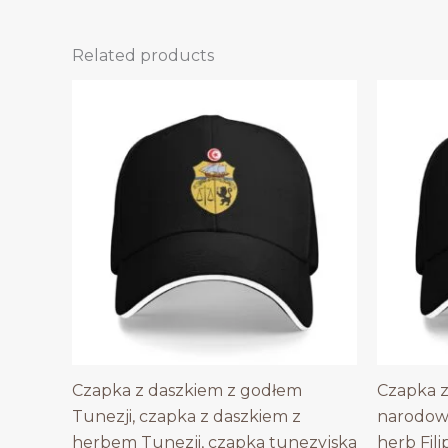
Related products
Czapka z daszkiem z godłem
Czapka z
Tunezji, czapka z daszkiem z
narodowy
herbem Tunezji, czapka tunezyjska
herb Fili