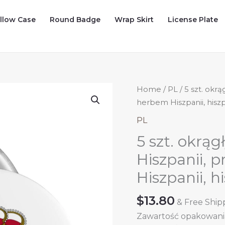
illow Case
Round Badge
Wrap Skirt
License Plate
Home
/
PL
/ 5 szt. okr
herbem Hiszpanii, hisz
PL
5 szt. okrą
Hiszpanii, 
Hiszpanii, 
$
13.80
& Free Ship
Zawartość opakowania