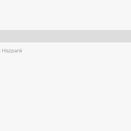
dekoracje
quantity
 Hiszpanii