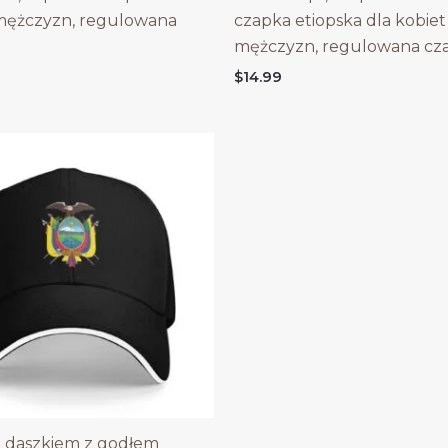
 mężczyzn, regulowana
czapka etiopska dla kobiet 
mężczyzn, regulowana cz
$
14.99
 daszkiem z godłem