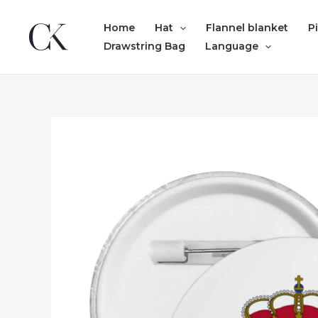
Skip
to
Home
Hat
Flannel blanket
P
content
Drawstring Bag
Language