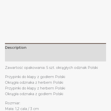
godłem
Polski,
ozdoby
polskie
quantity
Description
Additional information
Zawartość opakowania: 5 szt. okrągłych odznak Polski
Przypinki do klapy z godłem Polski
Okrągła odznaka z herbem Polski
Przypinki do klapy z herbem Polski
Okrągła odznaka z godłem Polski
Rozmiar:
Mała: 1,2 cala / 3 cm