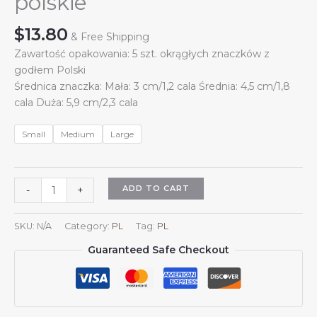
polskie
$
13.80
& Free Shipping
Zawartość opakowania: 5 szt. okrągłych znaczków z
godłem Polski
Średnica znaczka: Mała: 3 cm/1,2 cala Średnia: 4,5 cm/1,8
cala Duża: 5,9 cm/2,3 cala
Small
Medium
Large
5
ADD TO CART
-
+
szt.
okrągłych
SKU:
N/A
Category:
PL
Tag:
PL
znaczków
Guaranteed Safe Checkout
z
herbem
Polski,
przypinka
z