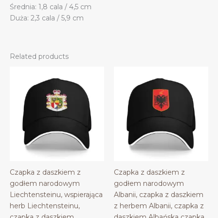
Średnia: 1,8 cala / 4,5 cm
Duża: 2,3 cala / 5,9 cm
Related products
Czapka z daszkiem z
Czapka z daszkiem z
godłem narodowym
godłem narodowym
Liechtensteinu, wspierająca
Albanii, czapka z daszkiem
herb Liechtensteinu,
z herbem Albanii, czapka z
czapka z daszkiem
daszkiem Albańska czapka