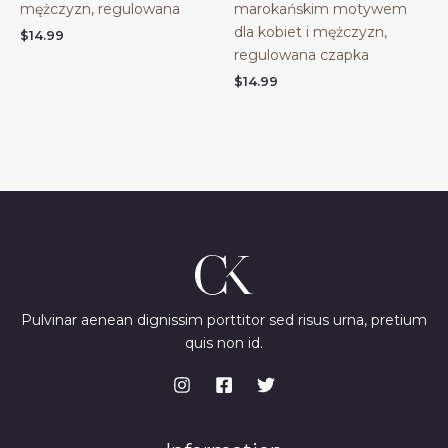
mężczyzn, regulowana
marokańskim motywem
dla kobiet i mężczyzn,
$
14.99
regulowana czapka
$
14.99
Pulvinar aenean dignissim porttitor sed risus urna, pretium
quis non id.