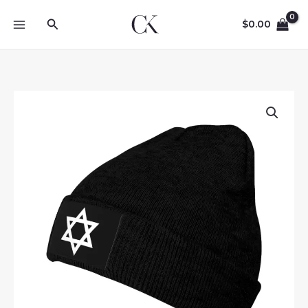
Skip
Search
to
$
0.00
content