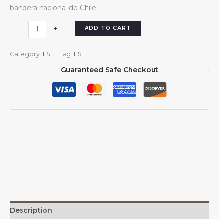
bandera nacional de Chile
Bolsas
ADD TO CART
-
+
de
lona
Category:
ES
Tag:
ES
de
Guaranteed Safe Checkout
Chile
para
mujer
y
hombre,
reutilizables,
para
compras,
con
la
bandera
nacional
chilena.
Description
quantity