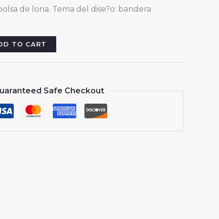
bolsa de lona. Tema del dise?o: bandera
DD TO CART
uaranteed Safe Checkout