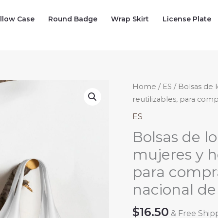
illow Case
Round Badge
Wrap Skirt
License Plate
Home
/
ES
/ Bolsas de 
reutilizables, para com
ES
Bolsas de l
mujeres y h
para compra
nacional de
$
16.50
& Free Ship