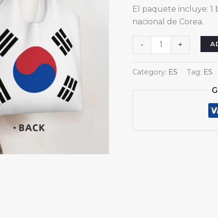
El paquete incluye: 1 
nacional de Corea.
Bolsas
A
-
+
de
lona
Category:
ES
Tag:
ES
de
G
Corea
para
mujeres
y
hombres,
reutilizables,
para
compras,
con
la