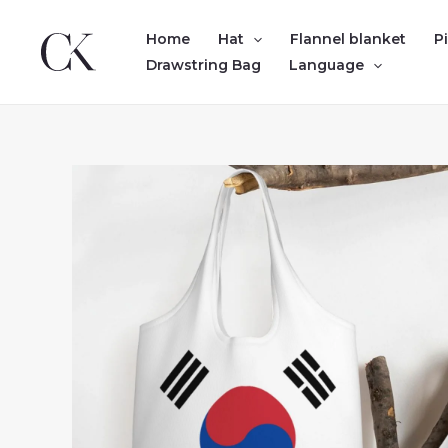
Skip
to
Home
Hat
Flannel blanket
P
content
Drawstring Bag
Language