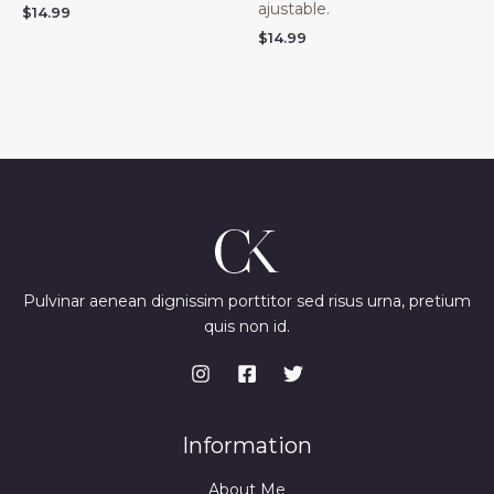
ajustable.
$
14.99
$
14.99
Pulvinar aenean dignissim porttitor sed risus urna, pretium
quis non id.
Information
About Me