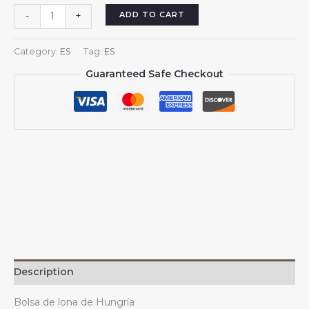
Bolsas
ADD TO CART
-
+
de
lona
Category:
ES
Tag:
ES
de
Guaranteed Safe Checkout
Hungría
para
mujer
y
hombre,
reutilizables,
con
la
bandera
húngara.
quantity
Description
Bolsa de lona de Hungría