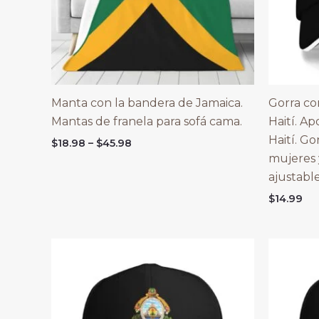
Manta con la bandera de Jamaica.
Gorra co
Mantas de franela para sofá cama.
Haití. A
Haití. Go
Price
$
18.98
–
$
45.98
range:
mujeres 
$18.98
ajustable
through
$45.98
$
14.99