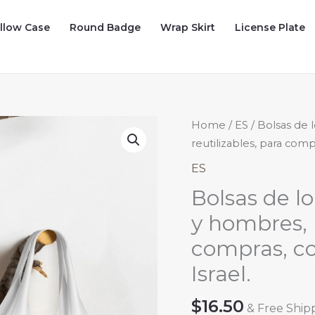
illow Case
Round Badge
Wrap Skirt
License Plate
Home
/
ES
/ Bolsas de 
reutilizables, para comp
ES
Bolsas de l
y hombres, r
compras, co
Israel.
$
16.50
& Free Ship