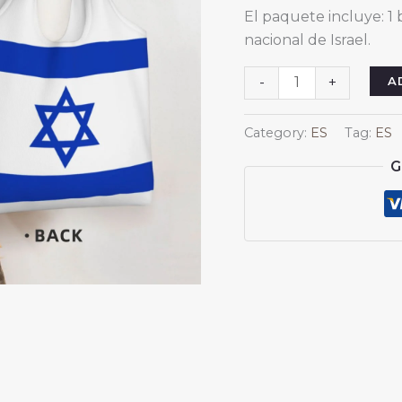
El paquete incluye: 1 
nacional de Israel.
Bolsas
A
-
+
de
lona
Category:
ES
Tag:
ES
de
G
Israel
para
mujeres
y
hombres,
reutilizables,
para
compras,
con
la