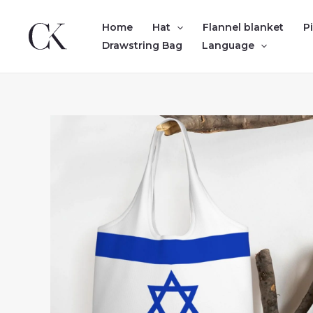
Skip
to
Home
Hat
Flannel blanket
P
content
Drawstring Bag
Language