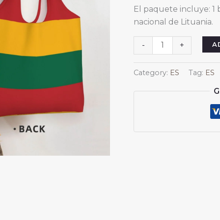
El paquete incluye: 1 
nacional de Lituania.
Bolsas
A
-
+
de
lona
Category:
ES
Tag:
ES
de
G
Lituania
para
mujer
y
hombre,
reutilizables,
para
la
compra,
con