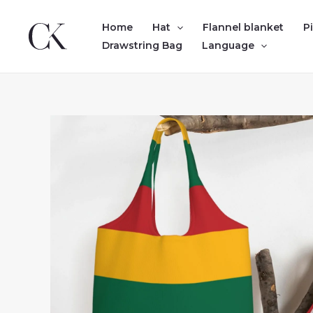
Skip
to
Home
Hat
Flannel blanket
P
content
Drawstring Bag
Language