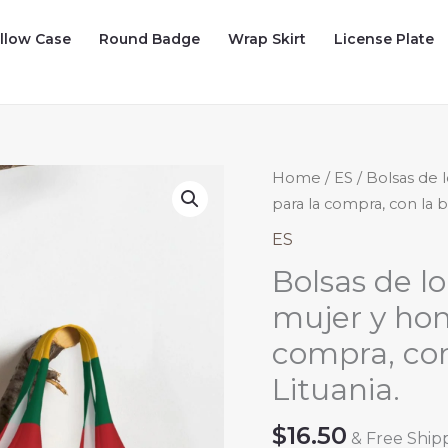
illow Case
Round Badge
Wrap Skirt
License Plate
Home
/
ES
/ Bolsas de 
para la compra, con la b
ES
Bolsas de l
mujer y homb
compra, con
Lituania.
$
16.50
& Free Ship