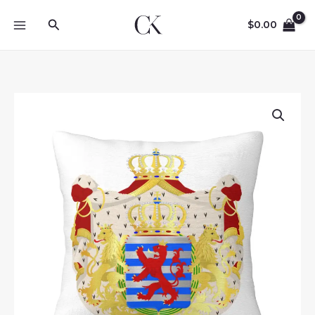
Skip
Search
to
$
0.00
content