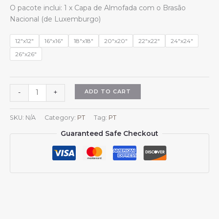
range:
O pacote inclui: 1 x Capa de Almofada com o Brasão
$13.99
Nacional (de Luxemburgo)
through
$15.99
12"x12"
16"x16"
18"x18"
20"x20"
22"x22"
24"x24"
26"x26"
Capas
ADD TO CART
-
+
de
almofada
SKU:
N/A
Category:
PT
Tag:
PT
quadradas
Guaranteed Safe Checkout
com
o
brasão
de
armas
do
Luxemburgo,
emblema