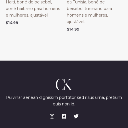
Haiti, boné de beisebol,
da Tunísia, boné de
boné haitiano para homens
beisebol tunisiano para
e mulheres, ajustável.
homens e mulheres,
ajustável.
$
14.99
$
14.99
Pulvinar aenean dignissim porttitor sed risus urna, pretium
quis non id.