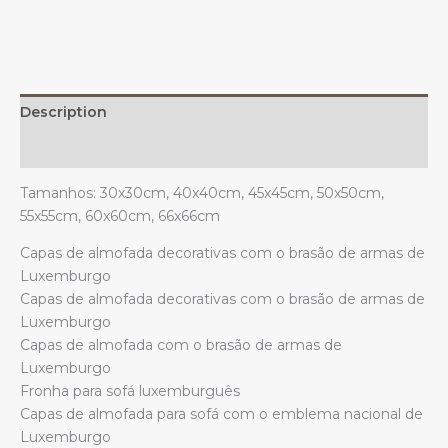
nacional,
para
sofá,
cama
ou
Description
quarto.
quantity
Additional information
Tamanhos: 30x30cm, 40x40cm, 45x45cm, 50x50cm,
55x55cm, 60x60cm, 66x66cm
Capas de almofada decorativas com o brasão de armas de
Luxemburgo
Capas de almofada decorativas com o brasão de armas de
Luxemburgo
Capas de almofada com o brasão de armas de
Luxemburgo
Fronha para sofá luxemburguês
Capas de almofada para sofá com o emblema nacional de
Luxemburgo