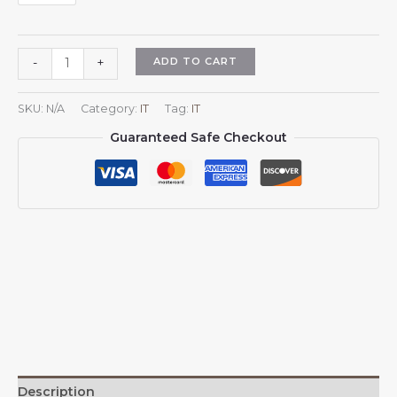
Cappello
ADD TO CART
-
+
con
stemma
SKU:
N/A
Category:
IT
Tag:
IT
nazionale
Guaranteed Safe Checkout
delle
Seychelles,
berretto
da
baseball
con
stemma
delle
Seychelles,
cappello
regolabile
per
donna
Description