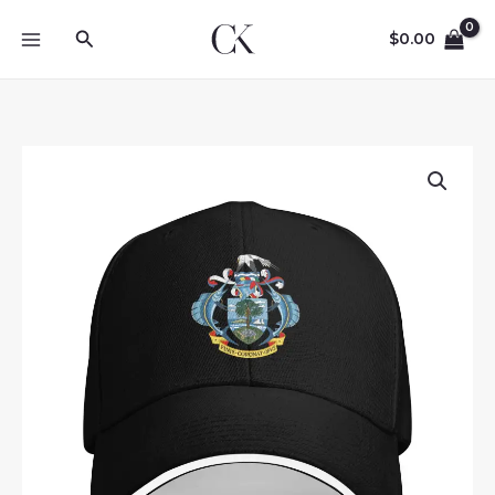
Skip
Search
to
$
0.00
content