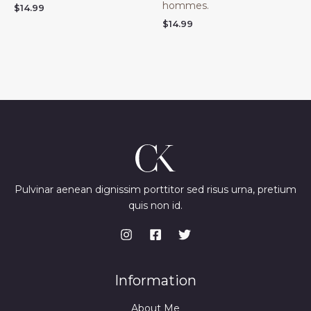
hommes.
$
14.99
$
14.99
Pulvinar aenean dignissim porttitor sed risus urna, pretium
quis non id.
Information
About Me