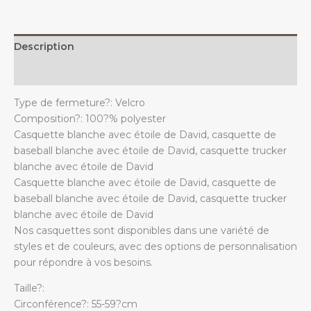
de
David,
casquette
Description
trucker
ajustable,
Additional information
casquette
Type de fermeture?: Velcro
de
Composition?: 100?% polyester
papa
Casquette blanche avec étoile de David, casquette de
quantity
baseball blanche avec étoile de David, casquette trucker
blanche avec étoile de David
Casquette blanche avec étoile de David, casquette de
baseball blanche avec étoile de David, casquette trucker
blanche avec étoile de David
Nos casquettes sont disponibles dans une variété de
styles et de couleurs, avec des options de personnalisation
pour répondre à vos besoins.
Taille?:
Circonférence?: 55-59?cm