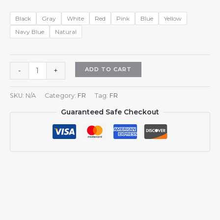
Black
Gray
White
Red
Pink
Blue
Yellow
Navy Blue
Natural
Casquette
ADD TO CART
-
+
blanche
étoile
SKU:
N/A
Category:
FR
Tag:
FR
de
Guaranteed Safe Checkout
David
pour
hommes
et
femmes,
casquette
de
baseball
blanche
étoile