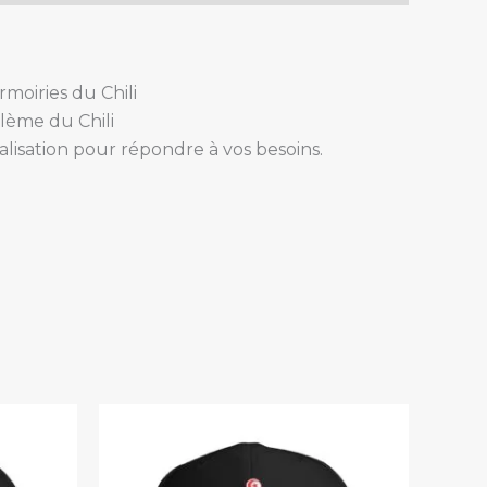
moiries du Chili
lème du Chili
alisation pour répondre à vos besoins.