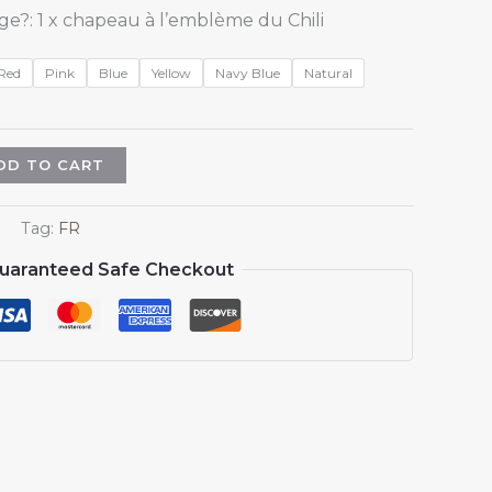
e?: 1 x chapeau à l’emblème du Chili
Red
Pink
Blue
Yellow
Navy Blue
Natural
DD TO CART
Tag:
FR
uaranteed Safe Checkout