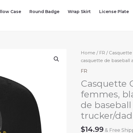
illow Case
Round Badge
Wrap Skirt
License Plate
Home
/
FR
/ Casquette
casquette de baseball a
FR
Casquette 
femmes, bla
de baseball 
trucker/dad
$
14.99
& Free Ship