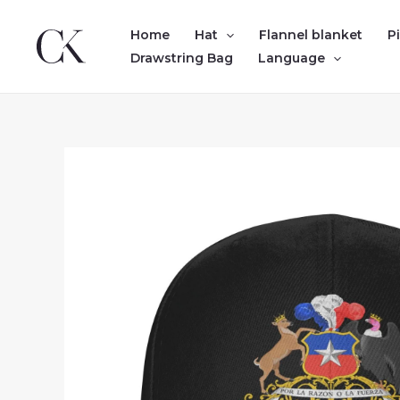
Skip
to
Home
Hat
Flannel blanket
P
content
Drawstring Bag
Language