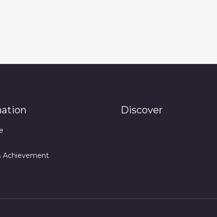
mation
Discover
e
& Achievement