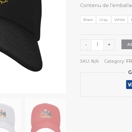
Contenu de l’emballag
Black
Gray
White
Casquette
A
-
+
Chili
pour
SKU:
N/A
Category:
FR
hommes
G
et
femmes,
blason
du
Chili,
casquette
de
baseball