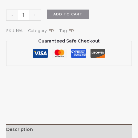
Casquette
ADD TO CART
-
+
de
baseball
SKU:
N/A
Category:
FR
Tag:
FR
ajustable
Guaranteed Safe Checkout
style
trucker,
ornée
des
armoiries
de
la
Turquie,
pour
hommes
et
femmes.
quantity
Description