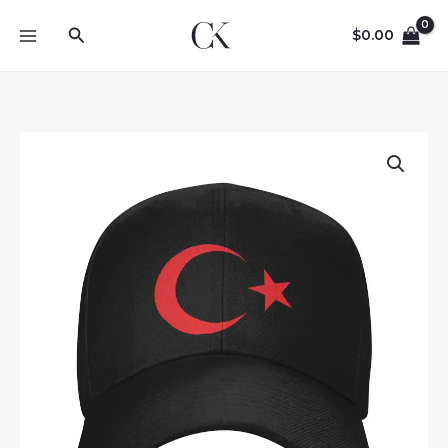
Skip
Search
to
$
0.00
content