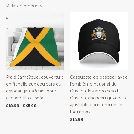
Related products
Plaid Jama?que, couverture
Casquette de baseball avec
en flanelle aux couleurs du
l’emblème national du
drapeau jama?cain, pour
Guyana, les armoiries du
canapé, lit ou sofa.
Guyana, chapeau guyanais
ajustable pour femmes et
Price
$
18.98
–
$
45.98
range:
hommes.
$18.98
$
14.99
through
$45.98