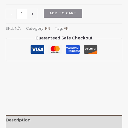
Casquette
ADD TO CART
-
+
de
baseball
SKU:
N/A
Category:
FR
Tag:
FR
ajustable
Guaranteed Safe Checkout
style
trucker,
ornée
des
armoiries
du
Danemark,
pour
hommes
et
femmes.
quantity
Description