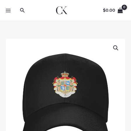
Skip
Search
to
$
0.00
content