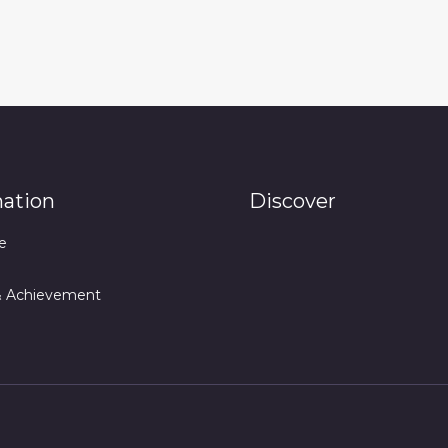
mation
Discover
e
& Achievement