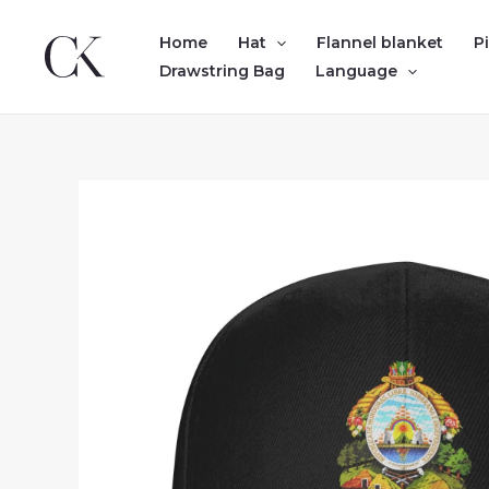
Skip
to
Home
Hat
Flannel blanket
P
content
Drawstring Bag
Language