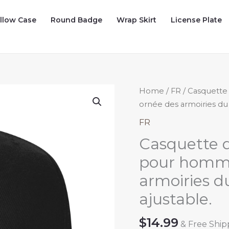
illow Case
Round Badge
Wrap Skirt
License Plate
Home
/
FR
/ Casquette
ornée des armoiries du 
FR
Casquette 
pour homme
armoiries d
ajustable.
$
14.99
& Free Ship