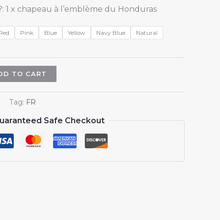
: 1 x chapeau à l’emblème du Honduras
Red
Pink
Blue
Yellow
Navy Blue
Natural
DD TO CART
Tag:
FR
uaranteed Safe Checkout