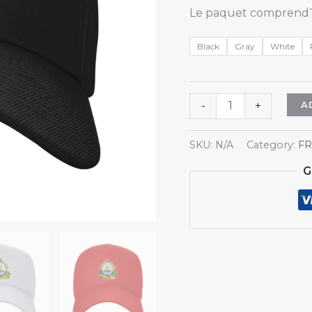
Le paquet comprend?
Black
Gray
White
Casquette
A
-
+
de
baseball
SKU:
N/A
Category:
FR
Honduras
G
pour
hommes
et
femmes,
ornée
des
armoiries
du