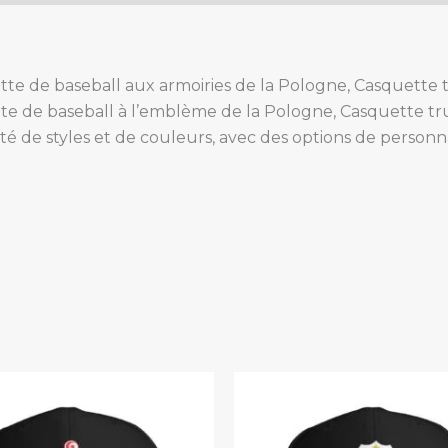
tte de baseball aux armoiries de la Pologne, Casquette 
te de baseball à l’emblème de la Pologne, Casquette t
té de styles et de couleurs, avec des options de personn