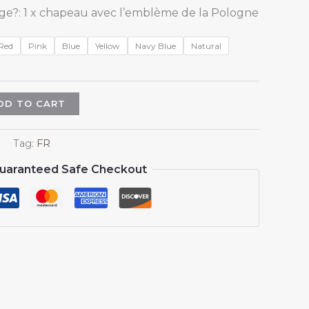
ge?: 1 x chapeau avec l’emblème de la Pologne
Red
Pink
Blue
Yellow
Navy Blue
Natural
DD TO CART
Tag:
FR
uaranteed Safe Checkout