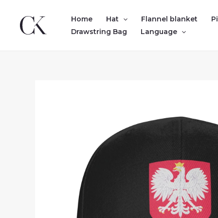
Skip
to
Home
Hat
Flannel blanket
P
content
Drawstring Bag
Language