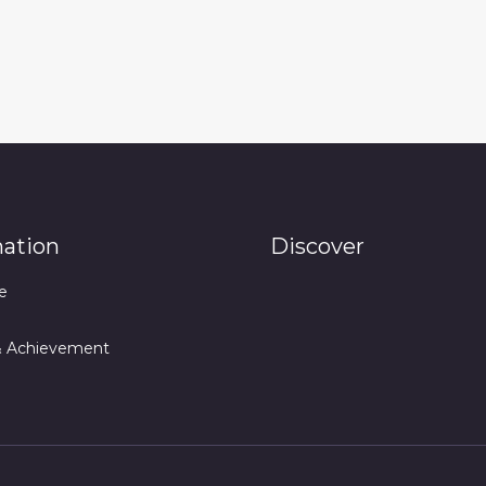
mation
Discover
e
& Achievement