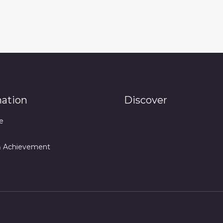
mation
Discover
e
& Achievement