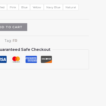
Red
Pink
Blue
Yellow
Navy Blue
Natural
DD TO CART
Tag:
FR
uaranteed Safe Checkout