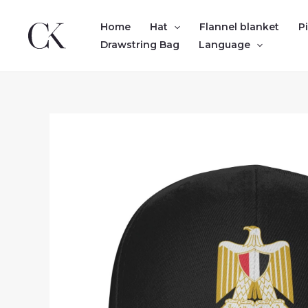
Skip
to
Home
Hat
Flannel blanket
P
content
Drawstring Bag
Language