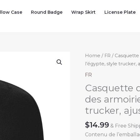
illow Case
Round Badge
Wrap Skirt
License Plate
Home
/
FR
/ Casquette 
l’égypte, style trucker, 
FR
Casquette d
des armoirie
trucker, aju
$
14.99
& Free Ship
Contenu de l’emballag