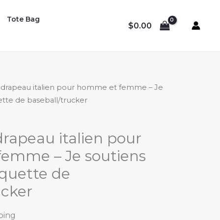
Tote Bag
$
0.00
 drapeau italien pour homme et femme – Je
uette de baseball/trucker
rapeau italien pour
emme – Je soutiens
asquette de
ucker
ping