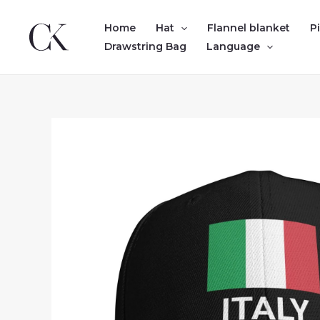
Skip
to
Home
Hat
Flannel blanket
P
content
Drawstring Bag
Language