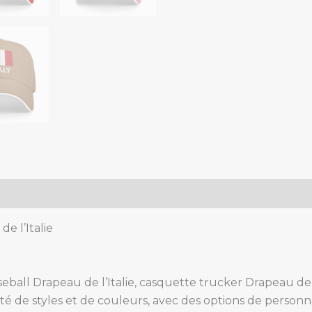
Casquette
de
baseball/trucker
quantity
e l’Italie
eball Drapeau de l’Italie, casquette trucker Drapeau de l
té de styles et de couleurs, avec des options de personn