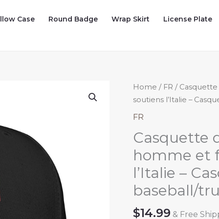
illow Case
Round Badge
Wrap Skirt
License Plate
Home
/
FR
/ Casquette
soutiens l’Italie – Casq
FR
Casquette d
homme et f
l’Italie – C
baseball/tr
$
14.99
& Free Ship