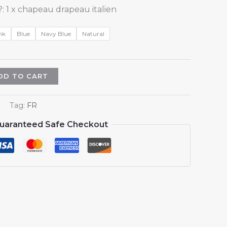
 1 x chapeau drapeau italien
nk
Blue
Navy Blue
Natural
DD TO CART
Tag:
FR
uaranteed Safe Checkout