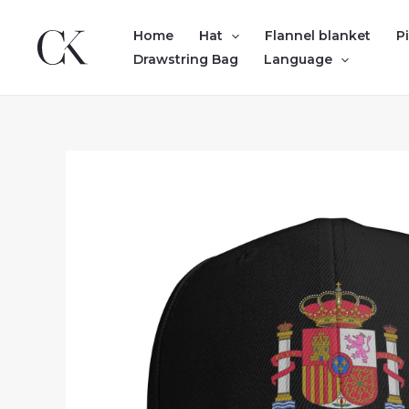
Skip
to
Home
Hat
Flannel blanket
P
content
Drawstring Bag
Language