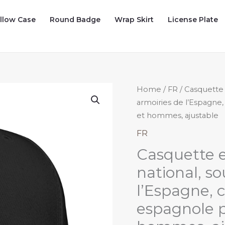
illow Case
Round Badge
Wrap Skirt
License Plate
Home
/
FR
/ Casquette
armoiries de l’Espagne
et hommes, ajustable
FR
Casquette 
national, s
l’Espagne, 
espagnole 