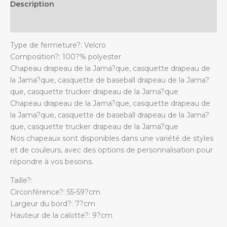
Description
trucker,
casquette
Additional information
de
Type de fermeture?: Velcro
papa
Composition?: 100?% polyester
quantity
Chapeau drapeau de la Jama?que, casquette drapeau de
la Jama?que, casquette de baseball drapeau de la Jama?
que, casquette trucker drapeau de la Jama?que
Chapeau drapeau de la Jama?que, casquette drapeau de
la Jama?que, casquette de baseball drapeau de la Jama?
que, casquette trucker drapeau de la Jama?que
Nos chapeaux sont disponibles dans une variété de styles
et de couleurs, avec des options de personnalisation pour
répondre à vos besoins.
Taille?:
Circonférence?: 55-59?cm
Largeur du bord?: 7?cm
Hauteur de la calotte?: 9?cm