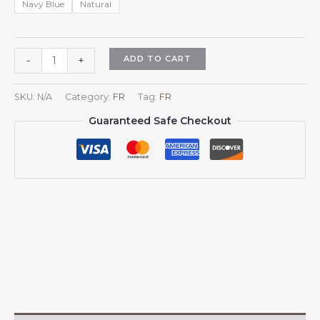
Navy Blue
Natural
Casquette
ADD TO CART
-
+
Jama?
que
SKU:
N/A
Category:
FR
Tag:
FR
pour
Guaranteed Safe Checkout
hommes
et
femmes,
drapeau
de
la
Jama?
que,
casquette
de
baseball
ajustable,
style