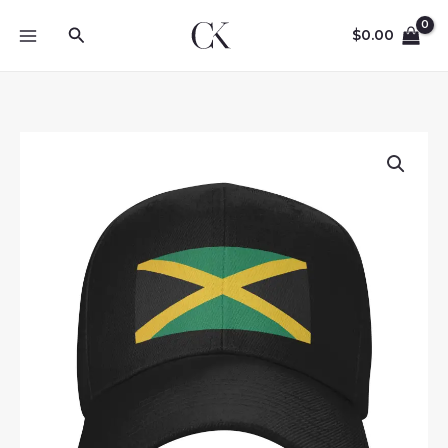
Skip
Search
to
$
0.00
content