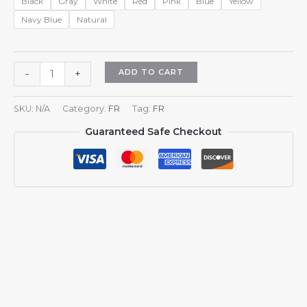
Black
Gray
White
Red
Pink
Blue
Yellow
Navy Blue
Natural
Casquette
ADD TO CART
-
+
Luxembourg
pour
SKU:
N/A
Category:
FR
Tag:
FR
hommes
Guaranteed Safe Checkout
et
femmes,
blason
du
Luxembourg,
casquette
de
baseball
ajustable
style
trucker/dad
hat