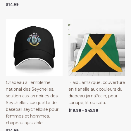
$
14.99
Chapeau à l’emblème
Plaid Jama?que, couverture
national des Seychelles,
en flanelle aux couleurs du
soutien aux armoiries des
drapeau jama?cain, pour
Seychelles, casquette de
canapé, lit ou sofa.
baseball seychelloise pour
Price
$
18.98
–
$
45.98
range:
femmes et hommes,
$18.98
chapeau ajustable
through
$45.98
$
14.99