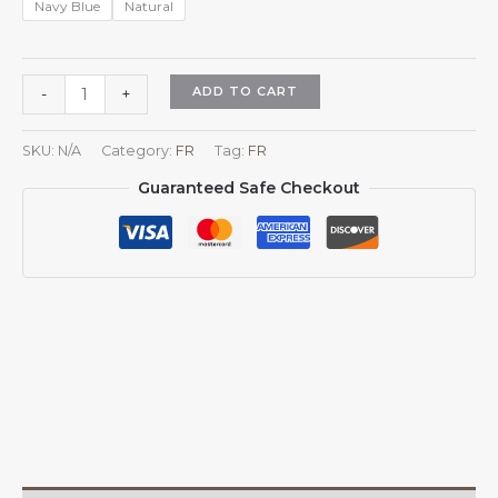
Navy Blue
Natural
Casquette
ADD TO CART
-
+
Suisse
pour
SKU:
N/A
Category:
FR
Tag:
FR
hommes
Guaranteed Safe Checkout
et
femmes,
drapeau
de
la
Suisse,
casquette
de
baseball
ajustable,
style
trucker,
casquette