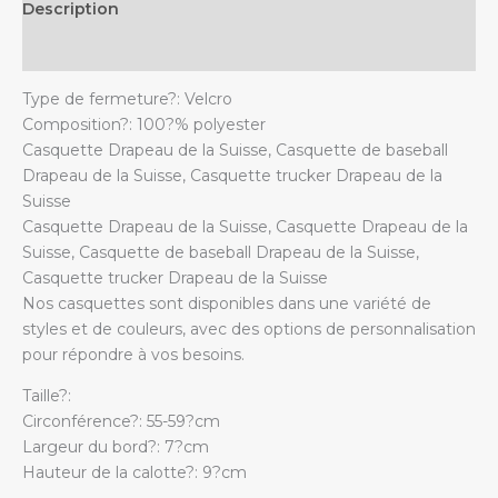
Description
de
papa
Additional information
quantity
Type de fermeture?: Velcro
Composition?: 100?% polyester
Casquette Drapeau de la Suisse, Casquette de baseball
Drapeau de la Suisse, Casquette trucker Drapeau de la
Suisse
Casquette Drapeau de la Suisse, Casquette Drapeau de la
Suisse, Casquette de baseball Drapeau de la Suisse,
Casquette trucker Drapeau de la Suisse
Nos casquettes sont disponibles dans une variété de
styles et de couleurs, avec des options de personnalisation
pour répondre à vos besoins.
Taille?:
Circonférence?: 55-59?cm
Largeur du bord?: 7?cm
Hauteur de la calotte?: 9?cm