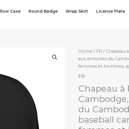
illow Case
Round Badge
Wrap Skirt
License Plate
Home
/
FR
/ Chapeau à
aux armoiries du Camb
femmes et hommes, aju
FR
Chapeau à 
Cambodge, 
du Cambodg
baseball c