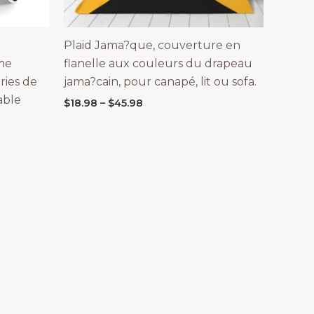
Plaid Jama?que, couverture en
me
flanelle aux couleurs du drapeau
ries de
jama?cain, pour canapé, lit ou sofa.
able
Price
$
18.98
–
$
45.98
range:
$18.98
through
$45.98