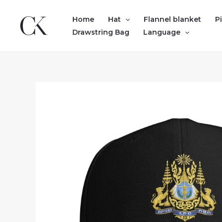
Skip
to
Home
Hat
Flannel blanket
P
content
Drawstring Bag
Language