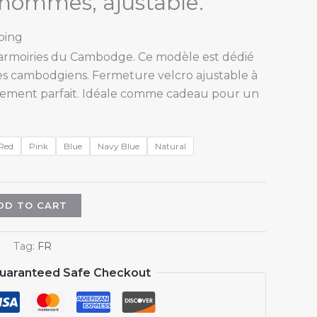
hommes, ajustable.
ping
armoiries du Cambodge. Ce modèle est dédié
tes cambodgiens. Fermeture velcro ajustable à
stement parfait. Idéale comme cadeau pour un
Red
Pink
Blue
Navy Blue
Natural
DD TO CART
Tag:
FR
uaranteed Safe Checkout