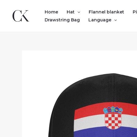
Skip
to
Home
Hat
Flannel blanket
P
content
Drawstring Bag
Language