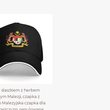
z daszkiem z herbem
m Malezji, czapka z
 Malezyjska czapka dla
 mężczyzn, regulowana