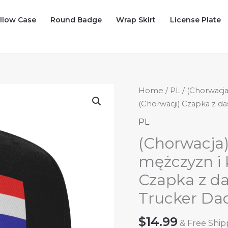
illow Case
Round Badge
Wrap Skirt
License Plate
Home
/
PL
/ (Chorwacja
(Chorwacji) Czapka z d
PL
(Chorwacja)
mężczyzn i 
Czapka z d
Trucker Da
$
14.99
& Free Ship