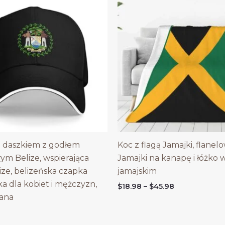
 daszkiem z godłem
Koc z flagą Jamajki, flanel
m Belize, wspierająca
Jamajki na kanapę i łóżko w
ize, belizeńska czapka
jamajskim
ka dla kobiet i mężczyzn,
Price
$
18.98
–
$
45.98
range:
ana
$18.98
through
$45.98