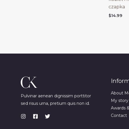
czapka
$
14.99
Infor
About M
Pulvinar aenean dignissim porttitor
My story
sed risus urna, pretium quis non id.
Awards 
Contact