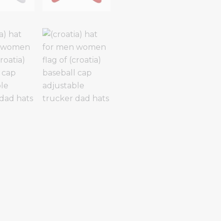
daszkiem
regulowana
Trucker
Dad
Hats
quantity