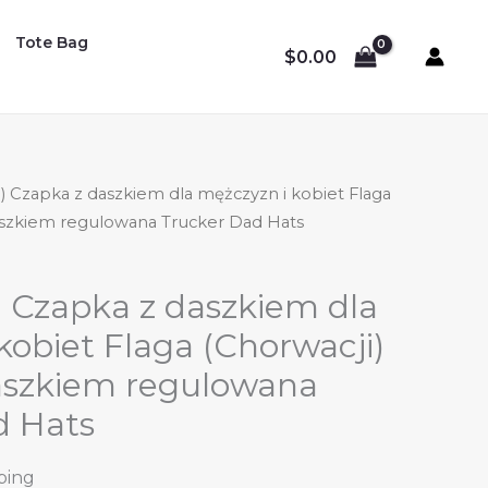
Tote Bag
$
0.00
) Czapka z daszkiem dla mężczyzn i kobiet Flaga
aszkiem regulowana Trucker Dad Hats
 Czapka z daszkiem dla
kobiet Flaga (Chorwacji)
aszkiem regulowana
d Hats
ping