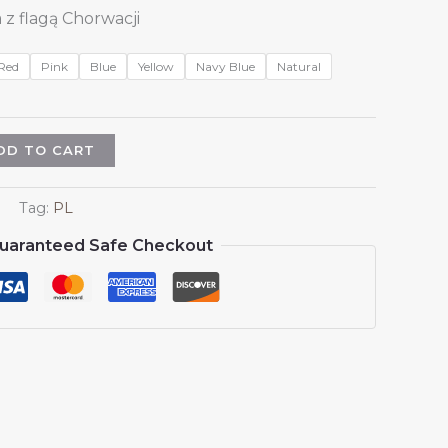
 z flagą Chorwacji
Red
Pink
Blue
Yellow
Navy Blue
Natural
DD TO CART
Tag:
PL
uaranteed Safe Checkout