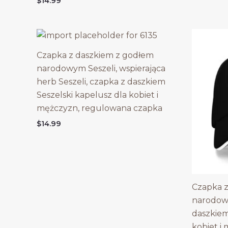
$
14.99
Czapka z daszkiem z godłem
narodowym Seszeli, wspierająca
herb Seszeli, czapka z daszkiem
Seszelski kapelusz dla kobiet i
mężczyzn, regulowana czapka
$
14.99
Czapka 
narodowy
daszkiem
kobiet i