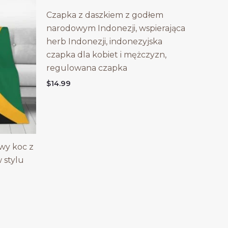
Czapka z daszkiem z godłem
narodowym Indonezji, wspierająca
herb Indonezji, indonezyjska
czapka dla kobiet i mężczyzn,
regulowana czapka
$
14.99
owy koc z
 stylu