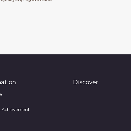
mation
Discover
e
& Achievement